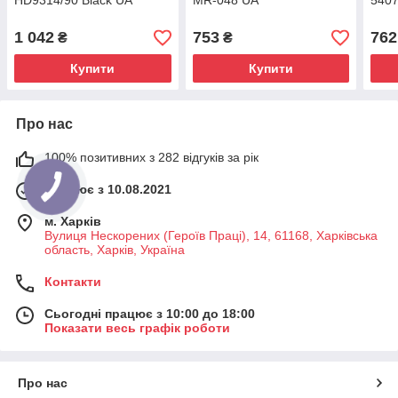
HD9314/90 Black UA
MR-048 UA
5407
1 042
753
762
₴
₴
Купити
Купити
Про нас
100% позитивних з 282 відгуків за рік
Працює з 10.08.2021
м. Харків
Вулиця Нескорених (Героїв Праці), 14, 61168, Харківська
область, Харків, Україна
Контакти
Сьогодні працює з 10:00 до 18:00
Показати весь графік роботи
Про нас