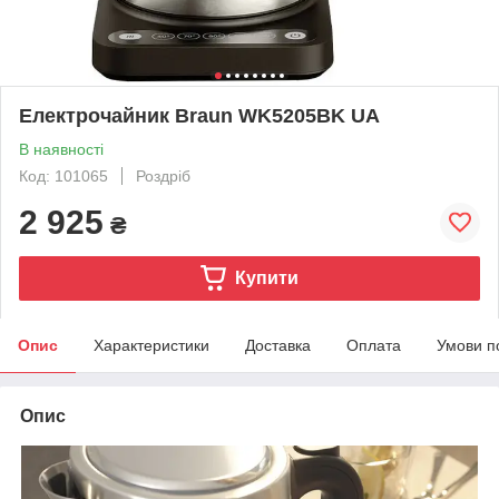
Електрочайник Braun WK5205BK UA
В наявності
Код: 101065
Роздріб
2 925
₴
Купити
Опис
Характеристики
Доставка
Оплата
Умови п
Опис