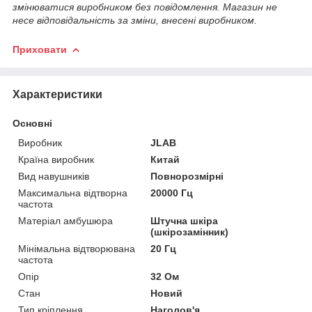
змінюватися виробником без повідомлення. Магазин не
несе відповідальність за зміни, внесені виробником.
Приховати
Характеристики
Основні
Виробник
JLAB
Країна виробник
Китай
Вид навушників
Повнорозмірні
Максимальна відтворна
20000 Гц
частота
Матеріал амбушюра
Штучна шкіра
(шкірозамінник)
Мінімальна відтворювана
20 Гц
частота
Опір
32 Ом
Стан
Новий
Тип кріплення
Наголов'я