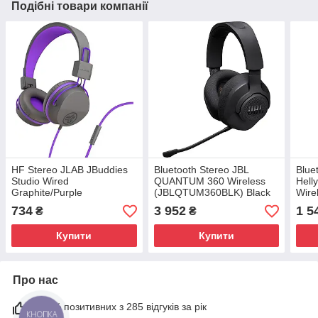
Подібні товари компанії
HF Stereo JLAB JBuddies
Bluetooth Stereo JBL
Blue
Studio Wired
QUANTUM 360 Wireless
Hell
Graphite/Purple
(JBLQTUM360BLK) Black
Wire
(IEUHJKSTUDIORGRYPRP6)
UA
734
3 952
1 5
₴
₴
UA
Купити
Купити
Про нас
100% позитивних з 285 відгуків за рік
КНОПКА