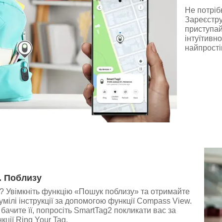
Не потріб
Зареєстру
приступай
інтуїтивн
найпрості
. Поблизу
? Увімкніть функцію «Пошук поблизу» та отримайте
зумілі інструкції за допомогою функції Compass View.
бачите її, попросіть SmartTag2 покликати вас за
ції Ring Your Tag.