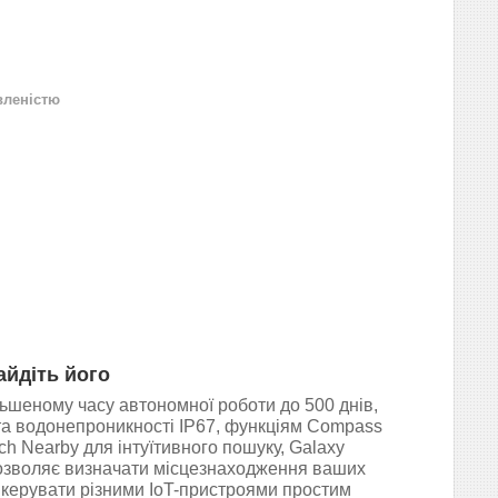
вленістю
найдіть його
ьшеному часу автономної роботи до 500 днів,
та водонепроникності IP67, функціям Compass
ch Nearby для інтуїтивного пошуку, Galaxy
озволяє визначати місцезнаходження ваших
 керувати різними IoT-пристроями простим