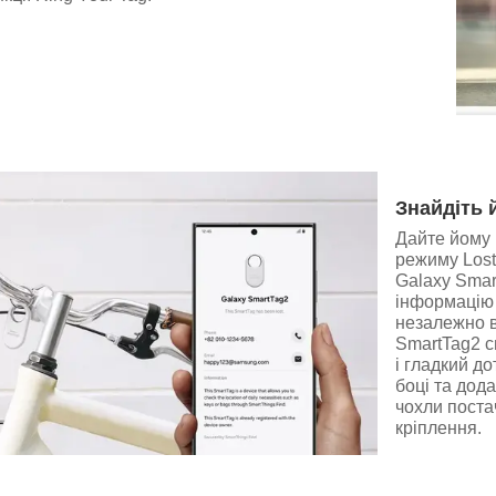
Знайдіть 
Дайте йому 
режиму Lost
Galaxy Smar
інформацію 
незалежно ві
SmartTag2 с
і гладкий д
боці та дод
чохли поста
кріплення.