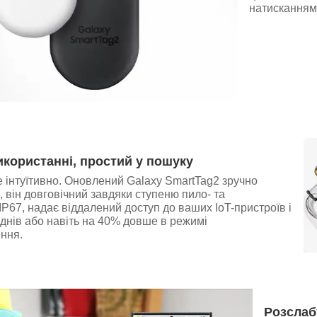
натисканням
икористанні, простий у пошуку
 інтуїтивно. Оновлений Galaxy SmartTag2 зручно
, він довговічний завдяки ступеню пило- та
IP67, надає віддалений доступ до ваших IoT-пристроїв і
днів або навіть на 40% довше в режимі
ння.
Розслаб