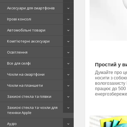
Аксесуари для смартфонів
Ігрові консолі
Автомобільні товари
Комп'ютерні аксесуари
Освітлення
Все для селфі
Простий у в
Думайте про це
Чохли на смартфони
носити з собою
вологозахисту 
Чохли на планшети
працює до 500 
енергозбереже
Захисні стекла та плівки
Захисні стекла та чохли для
техніки Apple
Аудіо