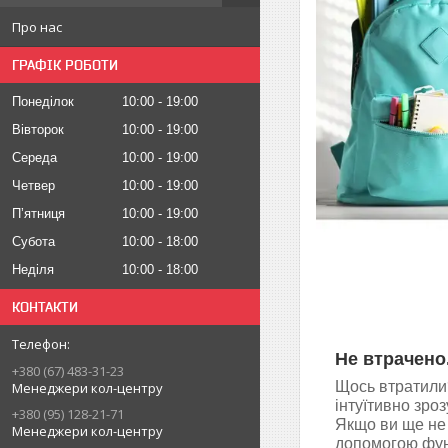
Про нас
ГРАФІК РОБОТИ
Понеділок
10:00
19:00
Вівторок
10:00
19:00
Середа
10:00
19:00
Четвер
10:00
19:00
Пʼятниця
10:00
19:00
Субота
10:00
18:00
Неділя
10:00
18:00
КОНТАКТИ
Не втрачено
+380 (67) 483-31-23
Щось втратили
Менеджери кол-центру
інтуїтивно зро
+380 (95) 128-21-71
Якщо ви ще не 
Менеджери кол-центру
допомогою функ