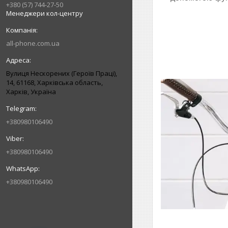
+380 (57) 744-27-50
Менеджери кол-центру
all-phone.com.ua
Вулиця Нескорених (Героїв Праці),
14, 61168, Харківська область,
Харків, Україна
+380980106490
+380980106490
+380980106490