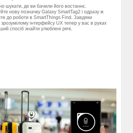
но шукати, де ви бачили його востаннє.
йте нову позначку Galaxy SmartTag2 і одразу ж
те до роботи в SmartThings Find. Завдяки
о зрозумілому інтерфейсу UX тепер у вас в руках
ший спосіб знайти улюблені речі.