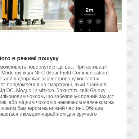
його в режимі пошуку
можливість повернутися до вас. При активації
 Mode функція NFC (Near Field Communication)
tTag2 відображає зареєстровану контактну
та повідомлення на смартфоні, який знайшов,
д ОС. Модно і з міткою. Захистіть свій Galaxy
иліконовим чохлом, що забезпечує повний захист
отик, або міцним чохлом з нековзним малюнком на
атковим бампером на нижній частині. Обидва
чаються з кільцем-карабіном для зручного