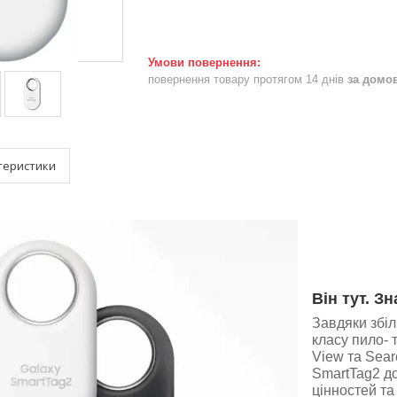
повернення товару протягом 14 днів
за домо
теристики
Він тут. З
Завдяки збіл
класу пило- 
View та Sear
SmartTag2 д
цінностей та