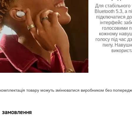
Для стабільного
Bluetooth 5.3, а
підключатися до
інтерфейс заб
голосовими п
кожному навуш
голосу під час д
пилу. Навушни
використа
комплектація товару можуть змінюватися виробником без попереджен
я замовлення