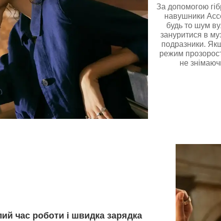
За допомогою гі
навушники Acce
будь то шум ву
зануритися в му
подразники. Якщ
режим прозорості
не знімаюч
ий час роботи і швидка зарядка