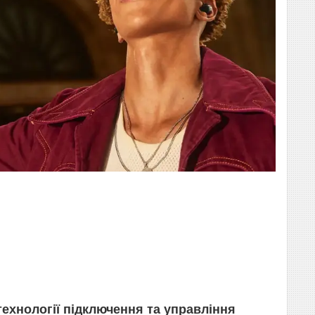
технології підключення та управління