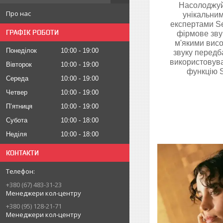
Насолоджуй
Про нас
унікальни
експертами Se
ГРАФІК РОБОТИ
фірмове зву
м'якими вис
Понеділок
10:00
19:00
звуку передб
використовува
Вівторок
10:00
19:00
функцію S
Середа
10:00
19:00
Четвер
10:00
19:00
Пʼятниця
10:00
19:00
Субота
10:00
18:00
Неділя
10:00
18:00
КОНТАКТИ
+380 (67) 483-31-23
Менеджери кол-центру
+380 (95) 128-21-71
Менеджери кол-центру