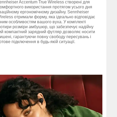
nnheiser Accentum True Wireless створені для
омфортного використання протягом усього дня
ваційному ергономічному дизайну. Sennheiser
ireless отримали форму, яка ідеально відповідає
ьним особливостям вашого вуха. У комплекті
отири розміри амбушюр, що забезпечує надійну
ий компактний зарядний футляр дозволяє носити
ишені, гарантуючи повну свободу пересувань і
тове підключення в будь-якій ситуації.