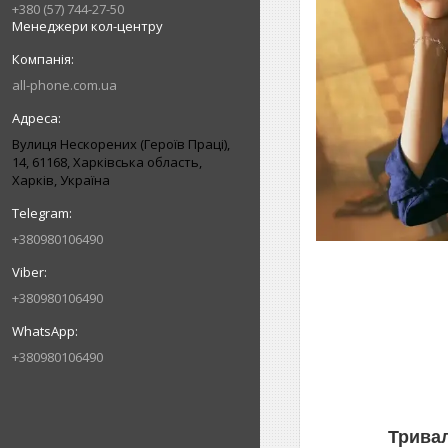
+380 (57) 744-27-50
Менеджери кол-центру
all-phone.com.ua
Вулиця Нескорених (Героїв Праці),
14, 61168, Харківська область,
Харків, Україна
+380980106490
+380980106490
+380980106490
Тривал