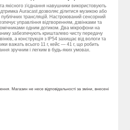
 та якісного з'єднання навушники використовують
 підтримка Auracast дозволяє ділитися музикою або
 публічних трансляцій. Настроюваний сенсорний
езпечує управління відтворенням, дзвінками та
омічниками одним дотиком. Два мікрофони на
нику забезпечують кришталево чисту передачу
звінків, а конструкція з IP54 захищає від вологи та
ки важать всього 11 г, кейс — 41 г, що робить
ння зручним і легким в будь-яких умовах.
ня. Магазин не несе відповідальності за зміни, внесені