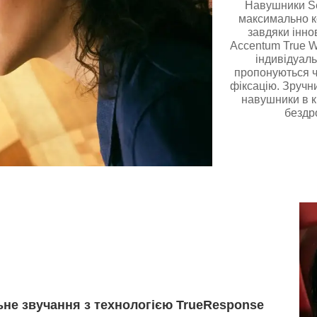
Навушники Se
максимально к
завдяки інно
Accentum True W
індивідуал
пропонуються ч
фіксацію. Зручн
навушники в к
бездро
не звучання з технологією TrueResponse