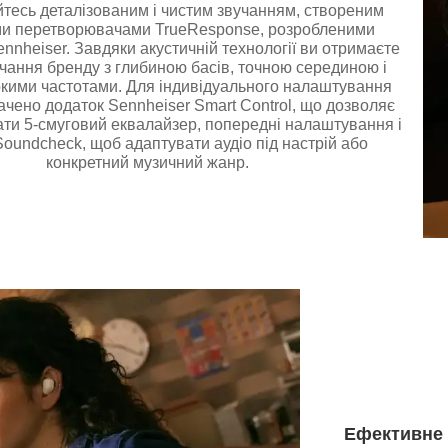
тесь деталізованим і чистим звучанням, створеним
ми перетворювачами TrueResponse, розробленими
nnheiser. Завдяки акустичній технології ви отримаєте
чання бренду з глибиною басів, точною серединою і
окими частотами. Для індивідуального налаштування
ачено додаток Sennheiser Smart Control, що дозволяє
ти 5-смуговий еквалайзер, попередні налаштування і
oundcheck, щоб адаптувати аудіо під настрій або
конкретний музичний жанр.
Ефективне 