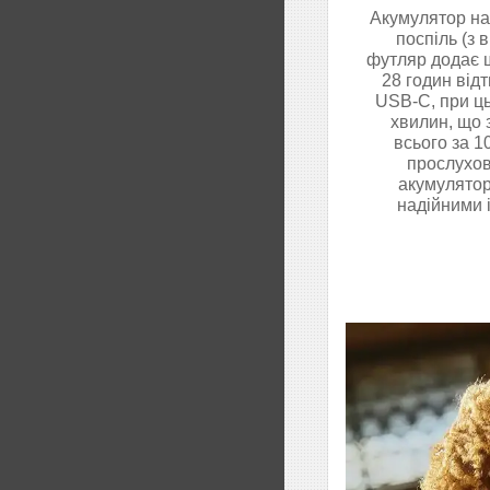
Акумулятор на
поспіль (з
футляр додає 
28 годин від
USB-C, при ць
хвилин, що 
всього за 1
прослухов
акумулятора
надійними 