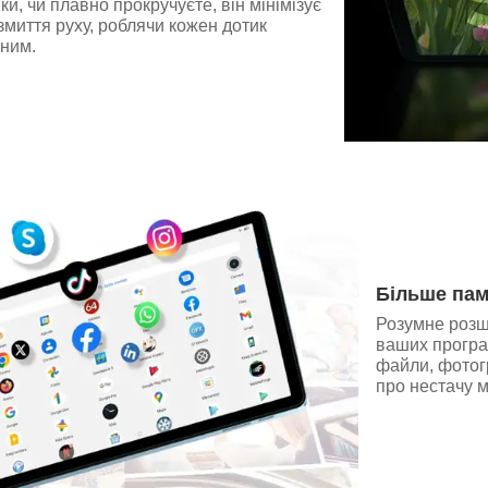
ки, чи плавно прокручуєте, він мінімізує
змиття руху, роблячи кожен дотик
вним.
Більше пам
Розумне розш
ваших програм
файли, фотогр
про нестачу м