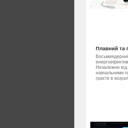
Плавний та 
Восьмиядерний
енергоефективн
Незалежно від 
навчальними п
граєте в казуал