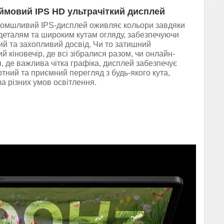
ймовий IPS HD ультрачіткий дисплей
омшливий IPS-дисплей оживляє кольори завдяки
 деталям та широким кутам огляду, забезпечуючи
ий та захопливий досвід. Чи то затишний
й кіновечір, де всі зібралися разом, чи онлайн-
, де важлива чітка графіка, дисплей забезпечує
тний та приємний перегляд з будь-якого кута,
за різних умов освітлення.