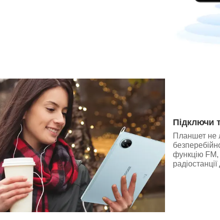
Підключи 
Планшет не 
безперебійно
функцію FM,
радіостанції