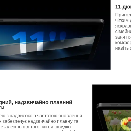
11-дю
Пригол
чітким
яскрав
сімейни
заняття
комфор
навіть 
дний, надзвичайно плавний
ти
ею з надвисокою частотою оновлення
н забезпечує надзвичайно плавну та
Незалежно від того, чи ви швидко