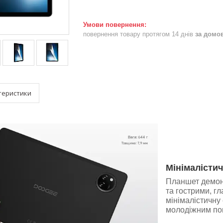
повернення товару протягом 14 днів
за домо
теристики
Мінімалістич
Планшет демонс
та гострими, г
мінімалістичну 
молодіжним поп