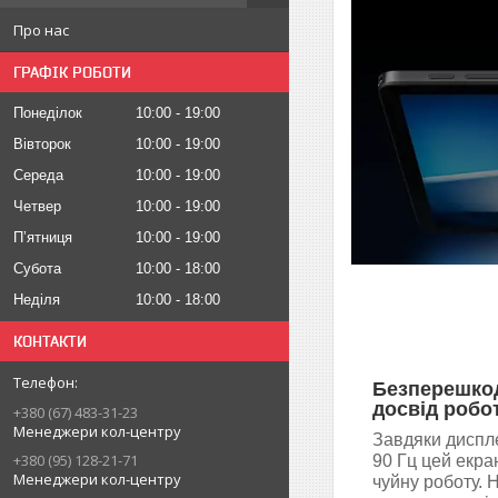
Про нас
ГРАФІК РОБОТИ
Понеділок
10:00
19:00
Вівторок
10:00
19:00
Середа
10:00
19:00
Четвер
10:00
19:00
Пʼятниця
10:00
19:00
Субота
10:00
18:00
Неділя
10:00
18:00
КОНТАКТИ
Безперешко
досвід робо
+380 (67) 483-31-23
Менеджери кол-центру
Завдяки диспл
+380 (95) 128-21-71
90 Гц цей екра
Менеджери кол-центру
чуйну роботу. 