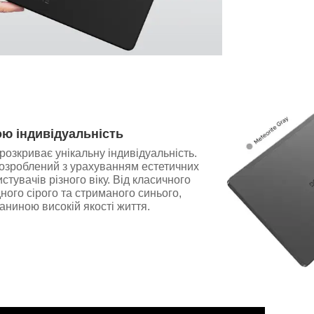
ою індивідуальність
розкриває унікальну індивідуальність.
озроблений з урахуванням естетичних
стувачів різного віку. Від класичного
ного сірого та стриманого синього,
даниною високій якості життя.