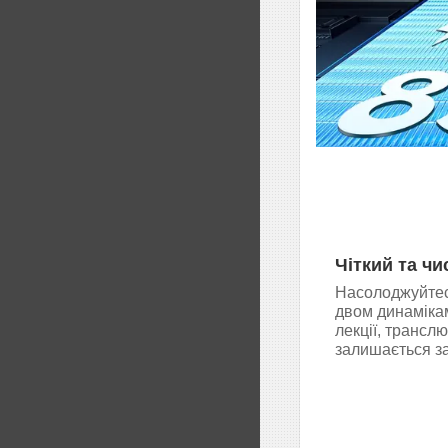
Чіткий та чи
Насолоджуйтес
двом динамікам
лекції, транслю
залишається з