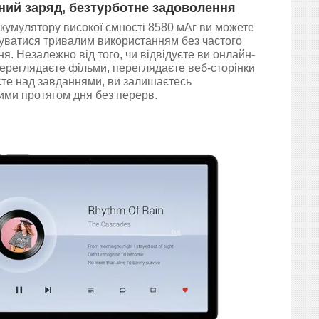
ний заряд, безтурботне задоволення
кумулятору високої ємності 8580 мАг ви можете
ватися тривалим використанням без частого
я. Незалежно від того, чи відвідуєте ви онлайн-
переглядаєте фільми, переглядаєте веб-сторінки
те над завданнями, ви залишаєтесь
ми протягом дня без перерв.