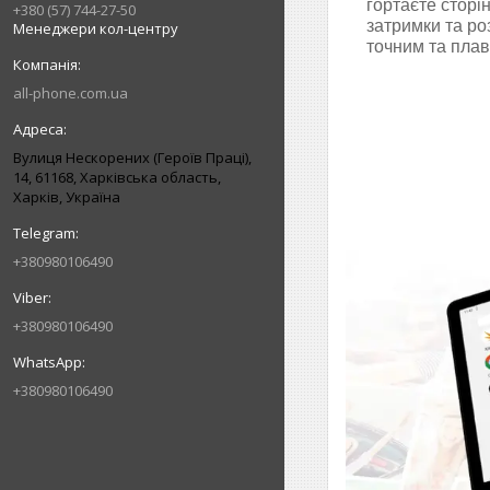
гортаєте сторін
+380 (57) 744-27-50
затримки та ро
Менеджери кол-центру
точним та пла
all-phone.com.ua
Вулиця Нескорених (Героїв Праці),
14, 61168, Харківська область,
Харків, Україна
+380980106490
+380980106490
+380980106490