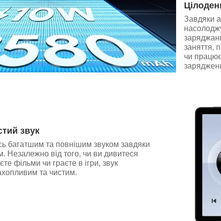
Цілоден
Завдяки а
насолоджу
заряджанн
заняття, 
чи працює
заряджени
стий звук
ь багатшим та повнішим звуком завдяки
. Незалежно від того, чи ви дивитеся
єте фільми чи граєте в ігри, звук
ахопливим та чистим.