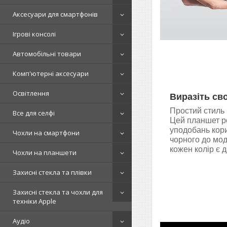
Аксесуари для смартфонів
Ігрові консолі
Автомобільні товари
Комп'ютерні аксесуари
Освітлення
Виразіть св
Простий стиль 
Все для селфі
Цей планшет р
уподобань кори
Чохли на смартфони
чорного до мод
кожен колір є 
Чохли на планшети
Захисні стекла та плівки
Захисні стекла та чохли для
техніки Apple
Аудіо