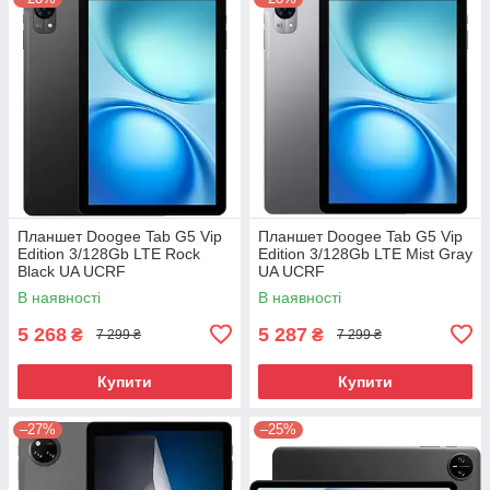
Планшет Doogee Tab G5 Vip
Планшет Doogee Tab G5 Vip
Edition 3/128Gb LTE Rock
Edition 3/128Gb LTE Mist Gray
Black UA UCRF
UA UCRF
В наявності
В наявності
5 268
5 287
₴
₴
7 299 ₴
7 299 ₴
Купити
Купити
–27%
–25%