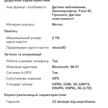
Додаткові характеристики
Інші функції і особливості
Датчик наближення,
Акселерометр, Face ID,
Гіроскоп, Датчик
освітленості
Матеріал корпусу
Метал
Пам'ять
Максимальний розмір
2 ТБ
карти пам'яті
Підтримувані карти пам'яті
microSD
Зв'язок та комунікації
Робота в режимі телефону
Так
Мережеві адаптери
Bluetooth, Wi-Fi
Система A-GPS
Так
Супутникова навігація
GPS
Стандарт зв'язку
GPRS, GSM, 3G (UMTS,
HSUPA, HSPA), 4G (LTE)
Користувальницькі характеристики
Гарантія
12 місяців від виробника