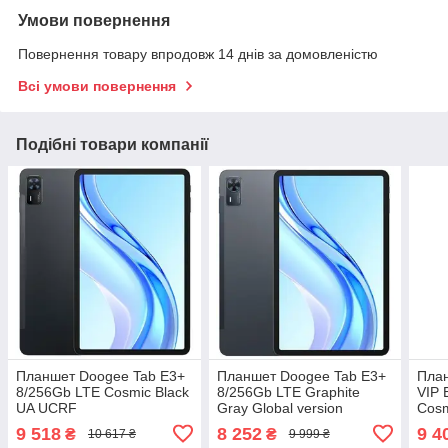
Умови повернення
Повернення товару впродовж 14 днів за домовленістю
Всі умови повернення
Подібні товари компанії
Планшет Doogee Tab E3+
Планшет Doogee Tab E3+
План
8/256Gb LTE Cosmic Black
8/256Gb LTE Graphite
VIP 
UA UCRF
Gray Global version
Cosm
9 518
8 252
9 4
₴
₴
10 617 ₴
9 999 ₴