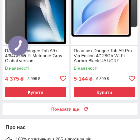
Планшет Doogee Tab A9+
Планшет Doogee Tab A9 Pro
4/64Gb Wi-Fi Meteorite Gray
Vip Edition 4/128Gb Wi-Fi
Global version
Aurora Black UA UCRF
В наявності
В наявності
4 375
5 144
₴
₴
5 999 ₴
6 899 ₴
Купити
Купити
Показати ще
Про нас
100% позитивних з 285 відгуків за рік