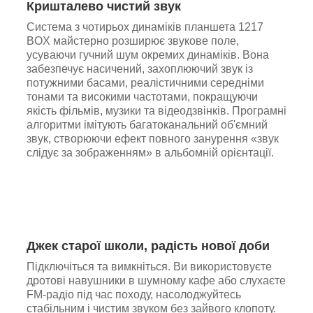
Кришталево чистий звук
Система з чотирьох динаміків планшета 1217
BOX майстерно розширює звукове поле,
усуваючи гучний шум окремих динаміків. Вона
забезпечує насичений, захоплюючий звук із
потужними басами, реалістичними середніми
тонами та високими частотами, покращуючи
якість фільмів, музики та відеодзвінків. Програмні
алгоритми імітують багатоканальний об'ємний
звук, створюючи ефект повного занурення «звук
слідує за зображенням» в альбомній орієнтації.
Джек старої школи, радість нової доби
Підключіться та вимкніться. Ви використовуєте
дротові навушники в шумному кафе або слухаєте
FM-радіо під час походу, насолоджуйтесь
стабільним і чистим звуком без зайвого клопоту.