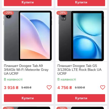
Купити
Купити
–29%
–28%
Планшет Doogee Tab A9
Планшет Doogee Tab G5
3/64Gb Wi-Fi Meteorite Gray
3/128Gb LTE Rock Black UA
UA UCRF
UCRF
В наявності
В наявності
3 916
4 756
₴
₴
5 499 ₴
6 599 ₴
Купити
Купити
–28%
–28%