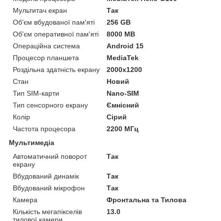
Мультитач екран
Так
Об'єм вбудованої пам'яті
256 GB
Об'єм оперативної пам'яті
8000 MB
Операційна система
Android 15
Процесор планшета
MediaTek
Роздільна здатність екрану
2000x1200
Стан
Новий
Тип SIM-карти
Nano-SIM
Тип сенсорного екрану
Ємнісний
Колір
Сірий
Частота процесора
2200 МГц
Мультимедіа
Автоматичний поворот
Так
екрану
Вбудований динамік
Так
Вбудований мікрофон
Так
Камера
Фронтальна та Тилова
Кількість мегапікселів
13.0
тилової камери