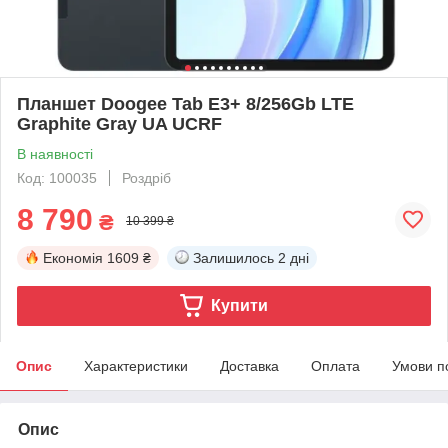
Планшет Doogee Tab E3+ 8/256Gb LTE
Graphite Gray UA UCRF
В наявності
Код: 100035
Роздріб
8 790
₴
10 399 ₴
Економія
1609 ₴
Залишилось
2 дні
Купити
Опис
Характеристики
Доставка
Оплата
Умови п
Опис