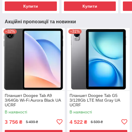
Купити
Купити
Акційні пропозиції та новинки
–32%
–31%
Планшет Doogee Tab A9
Планшет Doogee Tab G5
3/64Gb Wi-Fi Aurora Black UA
3/128Gb LTE Mist Gray UA
UCRF
UCRF
В наявності
В наявності
3 756
4 522
₴
₴
5 499 ₴
6 599 ₴