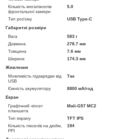
Кількість мегапікселів
5.0
фронтальної камери
Тип роз'єму
USB Type-C
Габаритні розміри
Вага
583 г
Довжина
278.7 мм
Товщина
7.6 мм
Ширина
174.3 мм
Живлення
Можливість підзарядки від
Так
USB
Ємність акумулятору
8800 мА/год
Екран
Графічний чіпсет
Mali-G57 MC2
планшета
Тип екрану
TFT IPS
Кількість пікселів на дюйм,
194
PPI