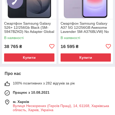
Смартфон Samsung Galaxy
Смартфон Samsung Galaxy
S26+ 12/256Gb Black (SM-
A37 5G 12/256GB Awesome
S947BZKD) No Adapter Global
Lavender SM-A376BLVW) No
version
Adapter MY
В наявності
В наявності
38 765
16 595
₴
₴
Купити
Купити
Про нас
100% позитивних з 282 відгуків за рік
Працює з 10.08.2021
м. Харків
Вулиця Нескорених (Героїв Праці), 14, 61168, Харківська
область, Харків, Україна