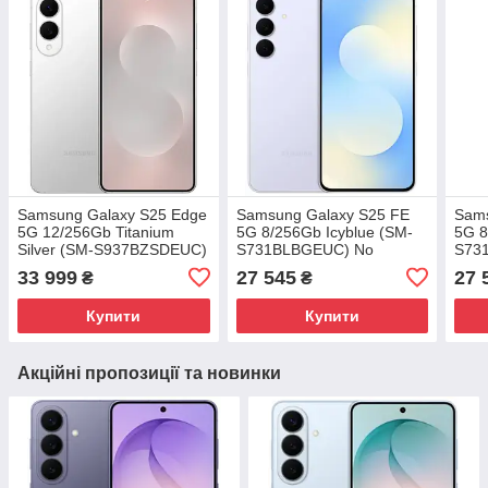
Samsung Galaxy S25 Edge
Samsung Galaxy S25 FE
Sams
5G 12/256Gb Titanium
5G 8/256Gb Icyblue (SM-
5G 8
Silver (SM-S937BZSDEUC)
S731BLBGEUC) No
S73
No Adapter UA UCRF
Adapter UA UCRF
Adap
33 999
27 545
27 
₴
₴
Купити
Купити
Акційні пропозиції та новинки