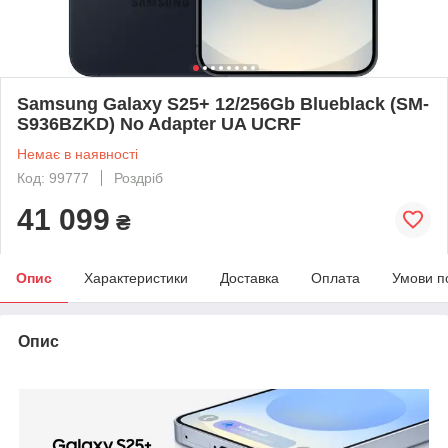
Samsung Galaxy S25+ 12/256Gb Blueblack (SM-
S936BZKD) No Adapter UA UCRF
Немає в наявності
Код: 99777
Роздріб
41 099
₴
Опис
Характеристики
Доставка
Оплата
Умови п
Опис