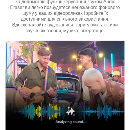
За допомогою функції керування звуком Audio
Eraser ви легко позбудетеся небажаного фонового
шуму у ваших відеороликах і зробите їх
доступними для спільного використання.
Вдосконалюйте аудіозаписи, коригуючи такі типи
звуків, як голоси, музика, вітер тощо.