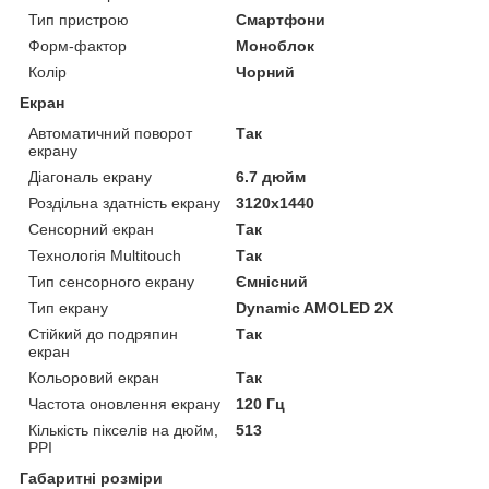
Тип пристрою
Смартфони
Форм-фактор
Моноблок
Колір
Чорний
Екран
Автоматичний поворот
Так
екрану
Діагональ екрану
6.7 дюйм
Роздільна здатність екрану
3120x1440
Сенсорний екран
Так
Технологія Multitouch
Так
Тип сенсорного екрану
Ємнісний
Тип екрану
Dynamic AMOLED 2X
Стійкий до подряпин
Так
екран
Кольоровий екран
Так
Частота оновлення екрану
120 Гц
Кількість пікселів на дюйм,
513
PPI
Габаритні розміри