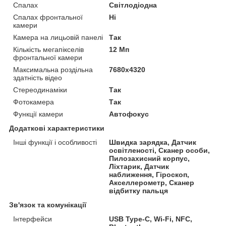
Спалах
Світлодіодна
Спалах фронтальної
Ні
камери
Камера на лицьовій панелі
Так
Кількість мегапікселів
12 Мп
фронтальної камери
Максимальна роздільна
7680x4320
здатність відео
Стереодинаміки
Так
Фотокамера
Так
Функції камери
Автофокус
Додаткові характеристики
Інші функції і особливості
Швидка зарядка, Датчик
освітленості, Сканер особи,
Пилозахисний корпус,
Ліхтарик, Датчик
наближення, Гіроскоп,
Акселлерометр, Сканер
відбитку пальця
Зв'язок та комунікації
Інтерфейси
USB Type-C, Wi-Fi, NFC,