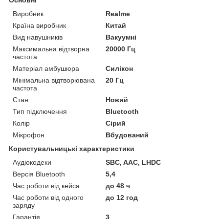
Основні
Виробник
Realme
Країна виробник
Китай
Вид навушників
Вакуумні
Максимальна відтворна
20000 Гц
частота
Матеріал амбушюра
Силікон
Мінімальна відтворювана
20 Гц
частота
Стан
Новий
Тип підключення
Bluetooth
Колір
Сірий
Мікрофон
Вбудований
Користувальницькі характеристики
Аудіокодеки
SBC, AAC, LHDC
Версія Bluetooth
5,4
Час роботи від кейса
до 48 ч
Час роботи від одного
до 12 год
заряду
Гарантія
3