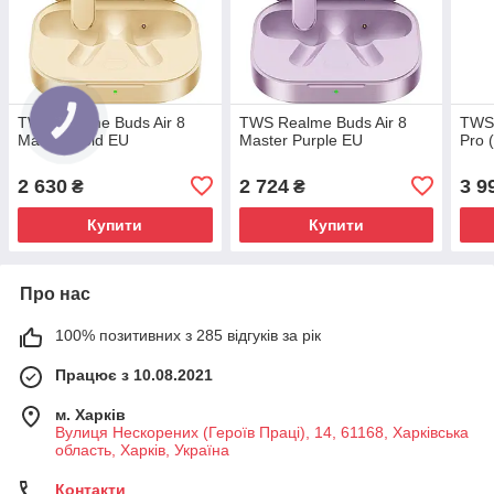
TWS Realme Buds Air 8
TWS Realme Buds Air 8
TWS 
Master Gold EU
Master Purple EU
Pro 
2 630
2 724
3 9
₴
₴
Купити
Купити
Про нас
100% позитивних з 285 відгуків за рік
Працює з 10.08.2021
м. Харків
Вулиця Нескорених (Героїв Праці), 14, 61168, Харківська
область, Харків, Україна
Контакти