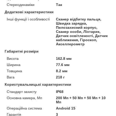
Стереодинаміки
Так
Додаткові характеристики
Інші функції і особливості
Сканер відбитку пальця,
Швидка зарядка,
Пилозахисний корпус,
Сканер особи, Ліхтарик,
Датчик освітленості, Датчик
наближення, Гіроскоп,
Акселлерометр
Габаритні розміри
Висота
162.8 мм
Ширина
77.6 мм
Товщина
8.2 мм
Вага
218 г
Користувальницькі характеристики
Стандарт захисту
IP68
Основна камера, Мп
200 Мп + 50 Мп + 50 Мп + 10
Мп
Операційна система
Android 15
Гарантія
3