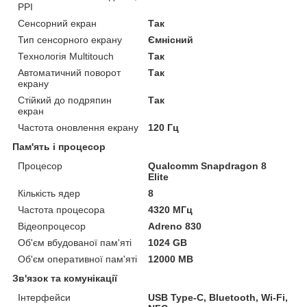
PPI
Сенсорний екран
Так
Тип сенсорного екрану
Ємнісний
Технологія Multitouch
Так
Автоматичний поворот
Так
екрану
Стійкий до подряпин
Так
екран
Частота оновлення екрану
120 Гц
Пам'ять і процесор
Процесор
Qualcomm Snapdragon 8
Elite
Кількість ядер
8
Частота процесора
4320 МГц
Відеопроцесор
Adreno 830
Об'єм вбудованої пам'яті
1024 GB
Об'єм оперативної пам'яті
12000 MB
Зв'язок та комунікації
Інтерфейси
USB Type-C, Bluetooth, Wi-Fi,