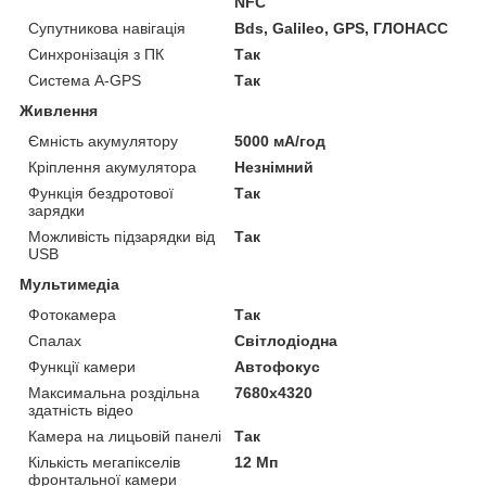
NFC
Супутникова навігація
Bds, Galileo, GPS, ГЛОНАСС
Синхронізація з ПК
Так
Система A-GPS
Так
Живлення
Ємність акумулятору
5000 мА/год
Кріплення акумулятора
Незнімний
Функція бездротової
Так
зарядки
Можливість підзарядки від
Так
USB
Мультимедіа
Фотокамера
Так
Спалах
Світлодіодна
Функції камери
Автофокус
Максимальна роздільна
7680x4320
здатність відео
Камера на лицьовій панелі
Так
Кількість мегапікселів
12 Мп
фронтальної камери