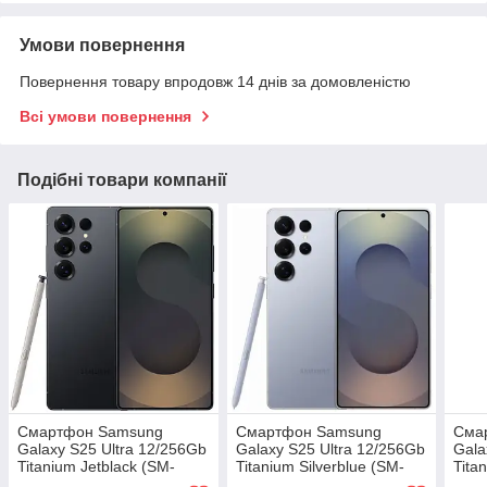
Умови повернення
Повернення товару впродовж 14 днів за домовленістю
Всі умови повернення
Подібні товари компанії
Смартфон Samsung
Смартфон Samsung
Сма
Galaxy S25 Ultra 12/256Gb
Galaxy S25 Ultra 12/256Gb
Gala
Titanium Jetblack (SM-
Titanium Silverblue (SM-
Tita
S938BAKD) No Adapter
S938BZBD) No Adapter
S938