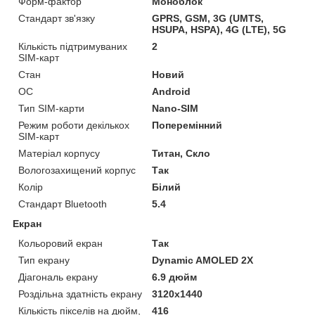
Форм-фактор
Моноблок
Стандарт зв'язку
GPRS, GSM, 3G (UMTS,
HSUPA, HSPA), 4G (LTE), 5G
Кількість підтримуваних
2
SIM-карт
Стан
Новий
ОС
Android
Тип SIM-карти
Nano-SIM
Режим роботи декількох
Поперемінний
SIM-карт
Матеріал корпусу
Титан, Скло
Вологозахищений корпус
Так
Колір
Білий
Стандарт Bluetooth
5.4
Екран
Кольоровий екран
Так
Тип екрану
Dynamic AMOLED 2X
Діагональ екрану
6.9 дюйм
Роздільна здатність екрану
3120x1440
Кількість пікселів на дюйм,
416