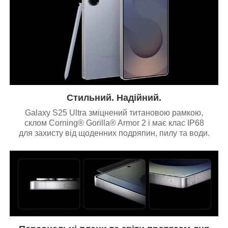
Стильний. Надійний.
Galaxy S25 Ultra зміцнений титановою рамкою,
склом Corning® Gorilla® Armor 2 і має клас IP68
для захисту від щоденних подряпин, пилу та води.