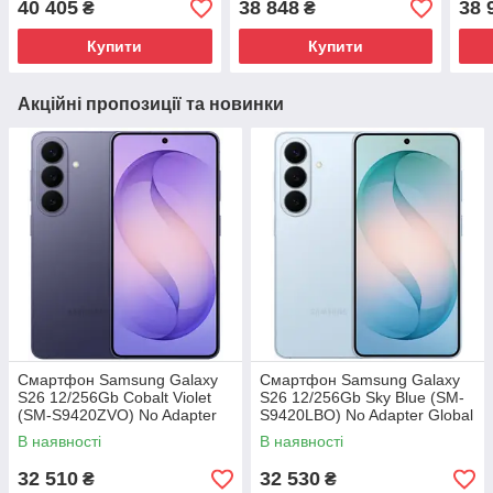
40 405
38 848
38 
₴
₴
Global version
Global version
Glob
Купити
Купити
Акційні пропозиції та новинки
Смартфон Samsung Galaxy
Смартфон Samsung Galaxy
S26 12/256Gb Cobalt Violet
S26 12/256Gb Sky Blue (SM-
(SM-S9420ZVO) No Adapter
S9420LBO) No Adapter Global
Global version
version
В наявності
В наявності
32 510
32 530
₴
₴