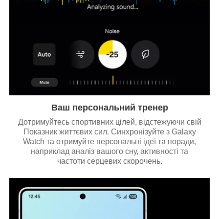
Ваш персональний тренер
Дотримуйтесь спортивних цілей, відстежуючи свій
Показник життєвих сил. Синхронізуйте з Galaxy
Watch та отримуйте персональні ідеї та поради,
наприклад аналіз вашого сну, активності та
частоти серцевих скорочень.