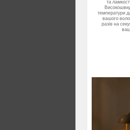
та ламкост
Високошвид
температури дл
вашого воло
разів на сек
ваш