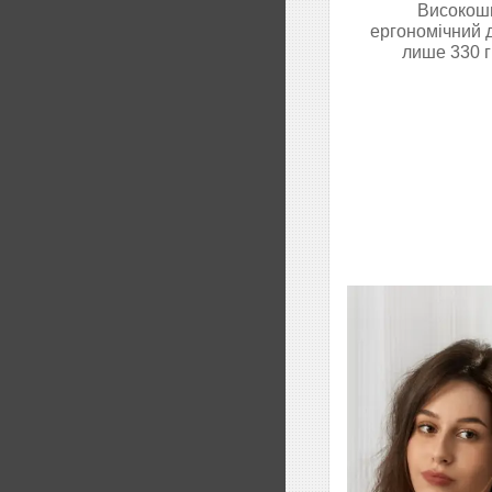
Високошв
ергономічний 
лише 330 г