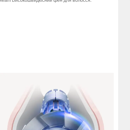
Gleam Високошвидкісний фен для волосся.