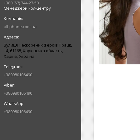
+380 (57) 744-27-50
Менеджери кол-центру
all-phone.com.ua
Вулиця Нескорених (Героїв Праці),
14, 61168, Харківська область,
Харків, Україна
+380980106490
+380980106490
+380980106490