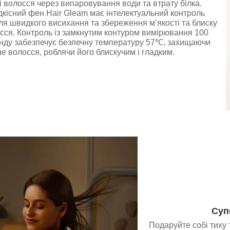
і волосся через випаровування води та втрату білка.
кісний фен Hair Gleam має інтелектуальний контроль
я швидкого висихання та збереження м’якості та блиску
сся. Контроль із замкнутим контуром вимірювання 100
унду забезпечує безпечну температуру 57℃, захищаючи
е волосся, роблячи його блискучим і гладким.
Суп
Подаруйте собі тиху 