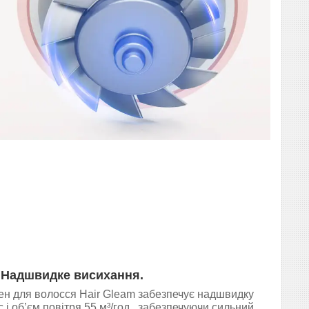
Надшвидке висихання.
н для волосся Hair Gleam забезпечує надшвидку
с і об’єм повітря 55 м³/год , забезпечуючи сильний