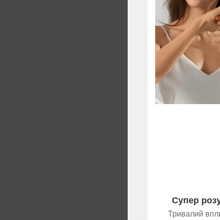
Супер роз
Тривалий впли