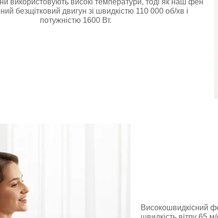
ни використовують високі температури, тоді як наш фен
ний безщітковий двигун зі швидкістю 110 000 об/хв і
потужністю 1600 Вт.
Високошвидкісний фе
швидкість вітру 65 м/