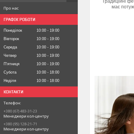
Традиційні фе
має потуж
Про нас
ГРАФІК РОБОТИ
Понеділок
10:00
19:00
Вівторок
10:00
19:00
Середа
10:00
19:00
Четвер
10:00
19:00
Пʼятниця
10:00
19:00
Субота
10:00
18:00
Неділя
10:00
18:00
КОНТАКТИ
+380 (67) 483-31-23
Менеджери кол-центру
+380 (95) 128-21-71
Менеджери кол-центру