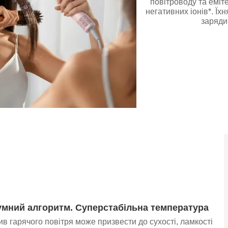
повітроводу та еміт
негативних іонів*. Їх
заряди
умний алгоритм. Суперстабільна температура
в гарячого повітря може призвести до сухості, ламкості