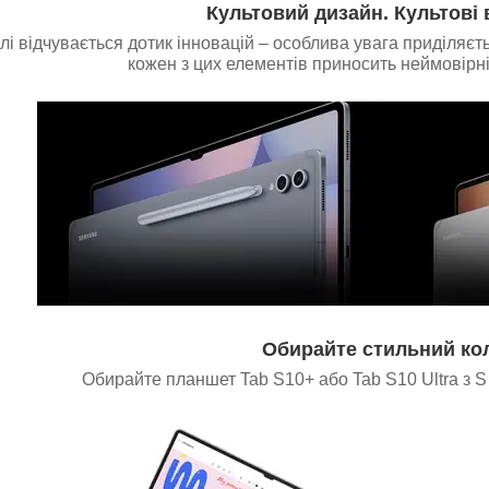
Культовий дизайн. Культові 
алі відчувається дотик інновацій – особлива увага приділяєт
кожен з цих елементів приносить неймовірні 
Обирайте стильний ко
Обирайте планшет Tab S10+ або Tab S10 Ultra з S