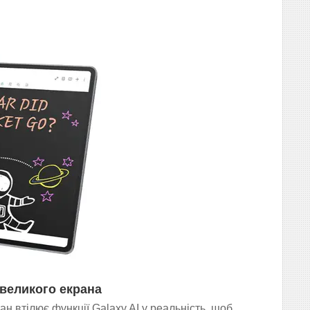
 великого екрана
ан втілює функції Galaxy AI у реальність, щоб