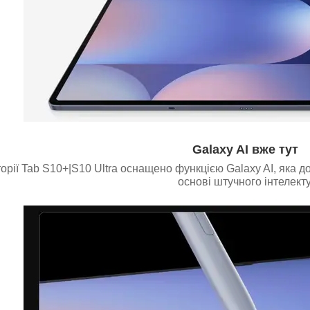
Galaxy AI вже тут
орії Tab S10+|S10 Ultra оснащено функцією Galaxy AI, яка 
основі штучного інтелекту