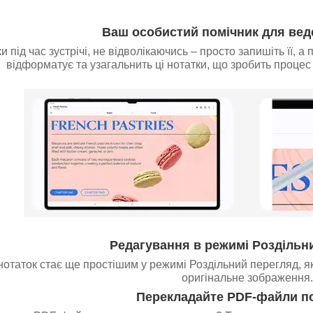
Ваш особистий помічник для вед
и під час зустрічі, не відволікаючись – просто запишіть її, а
відформатує та узагальнить ці нотатки, що зробить процес
Редагування в режимі Роздільн
отаток стає ще простішим у режимі Роздільний перегляд, я
оригінальне зображення.
Перекладайте PDF-файли п