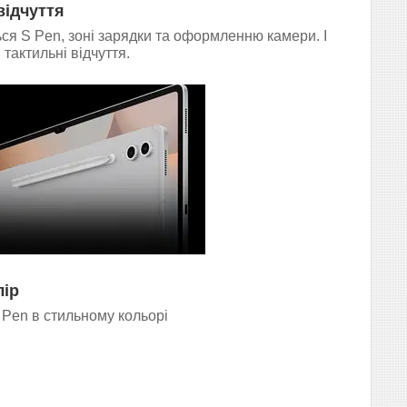
відчуття
ься S Pen, зоні зарядки та оформленню камери. І
тактильні відчуття.
лір
 Pen в стильному кольорі