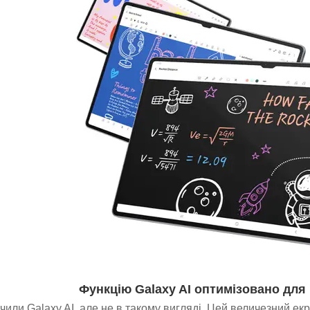
Функцію Galaxy AI оптимізовано для
чили Galaxy AI, але не в такому вигляді. Цей величезний екр