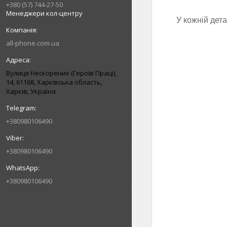
+380 (57) 744-27-50
Менеджери кол-центру
У кожній дет
all-phone.com.ua
Вулиця Нескорених (Героїв Праці),
14, 61168, Харківська область,
Харків, Україна
+380980106490
+380980106490
+380980106490