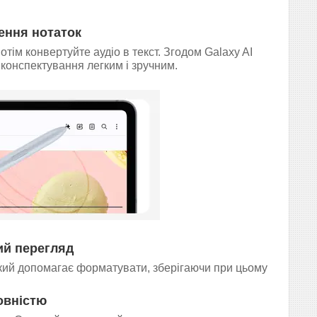
ення нотаток
 потім конвертуйте аудіо в текст. Згодом Galaxy AI
 конспектування легким і зручним.
ий перегляд
кий допомагає форматувати, зберігаючи при цьому
овністю