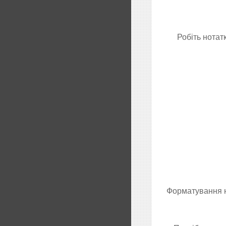
Робіть нотатк
Форматування н