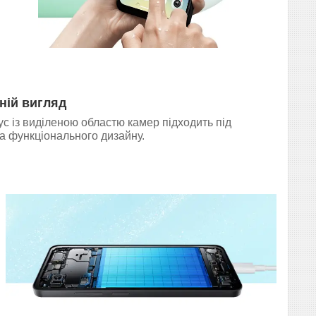
ній вигляд
с із виділеною областю камер підходить під
а функціонального дизайну.