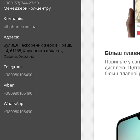
+380 (57) 744-27-50
Менеджери кол-центру
all-phone.com.ua
Вулиця Нескорених (Героїв Праці),
14, 61168, Харківська область,
Більш плавн
Харків, Україна
Пориньте у сві
дисплею. Підтр
більш плавної 
+380980106490
+380980106490
+380980106490