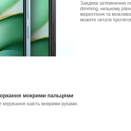
Завдяки затемненню по
dimming, низькому рівн
мерехтіння та можливос
можете читати протягом
торкання мокрими пальцями
е керування навіть мокрими руками.