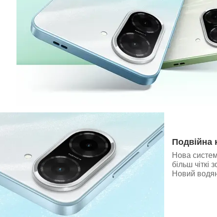
Подвійна 
Нова система
більш чіткі
Новий водян