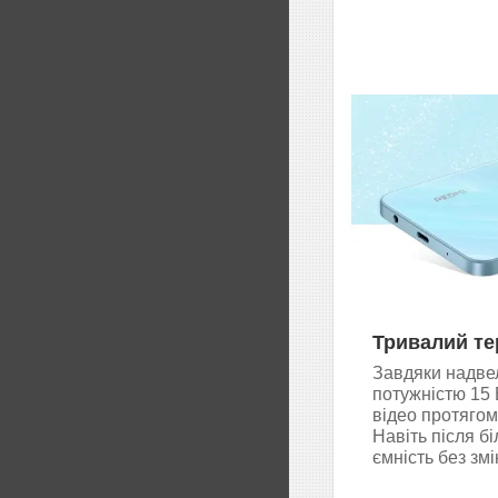
Тривалий те
Завдяки надвел
потужністю 15 
відео протягом
Навіть після б
ємність без змі