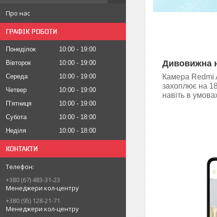
Про нас
ГРАФІК РОБОТИ
Понеділок
10:00
19:00
Дивовижна н
Вівторок
10:00
19:00
Камера Redmi 
Середа
10:00
19:00
захоплює на 18
Четвер
10:00
19:00
навіть в умова
Пʼятниця
10:00
19:00
Субота
10:00
18:00
Неділя
10:00
18:00
КОНТАКТИ
+380 (67) 483-31-23
Менеджери кол-центру
+380 (95) 128-21-71
Менеджери кол-центру