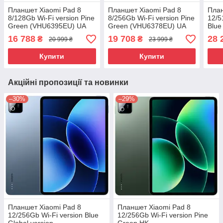
Планшет Xiaomi Pad 8
Планшет Xiaomi Pad 8
План
8/128Gb Wi-Fi version Pine
8/256Gb Wi-Fi version Pine
12/5
Green (VHU6395EU) UA
Green (VHU6378EU) UA
Blue
UCRF
UCRF
UCR
16 788
19 708
28 
₴
₴
20 999 ₴
23 999 ₴
Купити
Купити
Акційні пропозиції та новинки
–30%
–29%
Планшет Xiaomi Pad 8
Планшет Xiaomi Pad 8
12/256Gb Wi-Fi version Blue
12/256Gb Wi-Fi version Pine