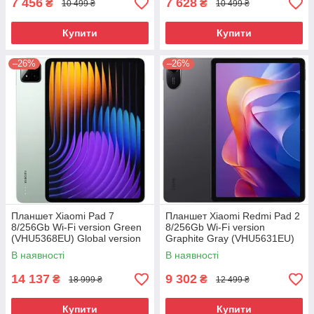
7 456
7 628
₴
₴
10 499 ₴
10 499 ₴
Купити
Купити
–26%
–26%
Планшет Xiaomi Pad 7
Планшет Xiaomi Redmi Pad 2
8/256Gb Wi-Fi version Green
8/256Gb Wi-Fi version
(VHU5368EU) Global version
Graphite Gray (VHU5631EU)
(No Adapter) UA UCRF
В наявності
В наявності
14 137
9 302
₴
₴
18 999 ₴
12 499 ₴
Купити
Купити