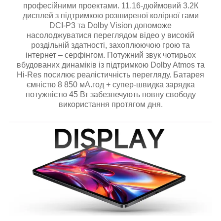
професійними проектами. 11.16-дюймовий 3.2К
дисплей з підтримкою розширеної колірної гами
DCI-Р3 та Dolby Vision допоможе
насолоджуватися переглядом відео у високій
роздільній здатності, захоплюючою грою та
інтернет – серфінгом. Потужний звук чотирьох
вбудованих динаміків із підтримкою Dolby Atmos та
Hi-Res посилює реалістичність перегляду. Батарея
ємністю 8 850 мА.год + супер-швидка зарядка
потужністю 45 Вт забезпечують повну свободу
використання протягом дня.