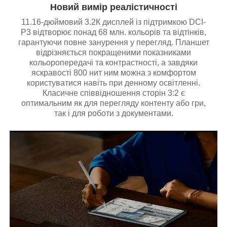
Новий вимір реалістичності
11.16-дюймовий 3.2К дисплей із підтримкою DCI-
Р3 відтворює понад 68 млн. кольорів та відтінків,
гарантуючи повне занурення у перегляд. Планшет
відрізняється покращеними показниками
кольоропередачі та контрастності, а завдяки
яскравості 800 нит ним можна з комфортом
користуватися навіть при денному освітленні.
Класичне співвідношення сторін 3:2 є
оптимальним як для перегляду контенту або гри,
так і для роботи з документами.