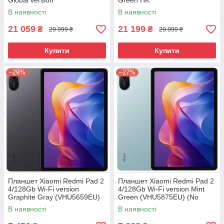
Global version
Green HK
В наявності
В наявності
21 059
21 199
₴
₴
29 999 ₴
29 999 ₴
Купити
Купити
–29%
–27%
Планшет Xiaomi Redmi Pad 2
Планшет Xiaomi Redmi Pad 2
4/128Gb Wi-Fi version
4/128Gb Wi-Fi version Mint
Graphite Gray (VHU5659EU)
Green (VHU5875EU) (No
(No Adapter) UA UCRF
Adapter) UA UCRF
В наявності
В наявності