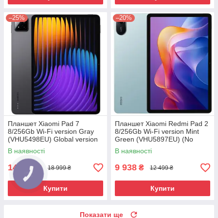
–25%
–20%
Планшет Xiaomi Pad 7
Планшет Xiaomi Redmi Pad 2
8/256Gb Wi-Fi version Gray
8/256Gb Wi-Fi version Mint
(VHU5498EU) Global version
Green (VHU5897EU) (No
Adapter) UA UCRF
В наявності
В наявності
14 158
9 938
₴
₴
18 999 ₴
12 499 ₴
Купити
Купити
Показати ще