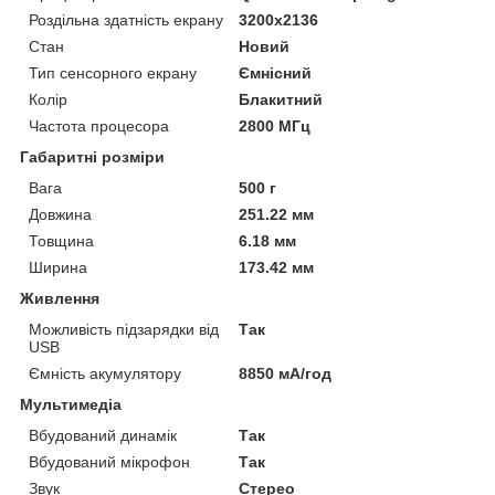
Роздільна здатність екрану
3200x2136
Стан
Новий
Тип сенсорного екрану
Ємнісний
Колір
Блакитний
Частота процесора
2800 МГц
Габаритні розміри
Вага
500 г
Довжина
251.22 мм
Товщина
6.18 мм
Ширина
173.42 мм
Живлення
Можливість підзарядки від
Так
USB
Ємність акумулятору
8850 мА/год
Мультимедіа
Вбудований динамік
Так
Вбудований мікрофон
Так
Звук
Стерео