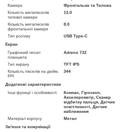
Камера
Фронтальна та Тилова
Кількість мегапікселів
13.0
тилової камери
Кількість мегапікселів
8.0
фронтальної камери
Тип роз'єму
USB Type-C
Екран
Графічний чіпсет
Adreno 732
планшета
Тип екрану
TFT IPS
Кількість пікселів на дюйм,
344
PPI
Додаткові характеристики
Інші функції і особливості
Компас, Гіроскоп,
Акселерометр, Сканер
відбитку пальця, Датчик
освітленості, Датчик
наближення
Матеріал корпусу
Метал
Зв'язок та комунікації