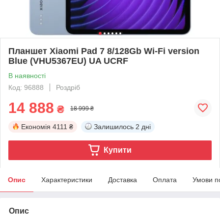
Планшет Xiaomi Pad 7 8/128Gb Wi-Fi version
Blue (VHU5367EU) UA UCRF
В наявності
Код: 96888
Роздріб
14 888
₴
18 999 ₴
Економія
4111 ₴
Залишилось
2 дні
Купити
Опис
Характеристики
Доставка
Оплата
Умови п
Опис