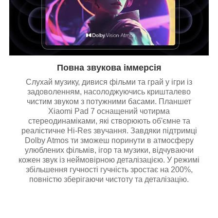
Повна звукова іммерсія
Слухай музику, дивися фільми та грай у ігри із
задоволенням, насолоджуючись кришталево
чистим звуком з потужними басами. Планшет
Xiaomi Pad 7 оснащений чотирма
стереодинаміками, які створюють об'ємне та
реалістичне Hi-Res звучання. Завдяки підтримці
Dolby Atmos ти зможеш поринути в атмосферу
улюблених фільмів, ігор та музики, відчуваючи
кожен звук із неймовірною деталізацією. У режимі
збільшення гучності гучність зростає на 200%,
повністю зберігаючи чистоту та деталізацію.