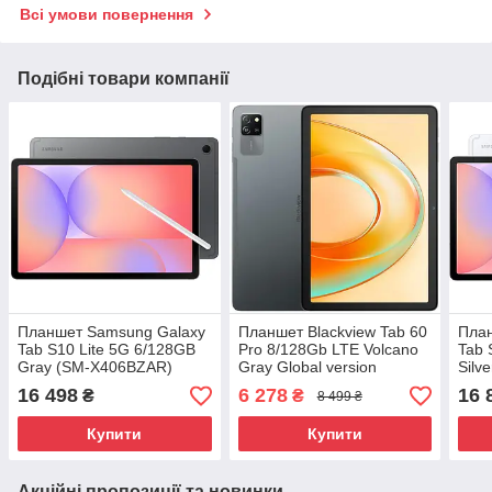
Всі умови повернення
Подібні товари компанії
Планшет Samsung Galaxy
Планшет Blackview Tab 60
Пла
Tab S10 Lite 5G 6/128GB
Pro 8/128Gb LTE Volcano
Tab 
Gray (SM-X406BZAR)
Gray Global version
Silv
Global version
Glob
16 498
6 278
16 
₴
₴
8 499 ₴
Купити
Купити
Акційні пропозиції та новинки