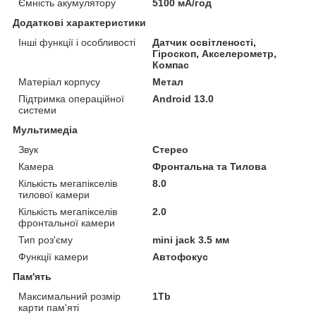
Ємність акумулятору
5100 мА/год
Додаткові характеристики
Інші функції і особливості
Датчик освітленості,
Гіроскоп, Акселерометр,
Компас
Матеріал корпусу
Метал
Підтримка операційної
Android 13.0
системи
Мультимедіа
Звук
Стерео
Камера
Фронтальна та Тилова
Кількість мегапікселів
8.0
тилової камери
Кількість мегапікселів
2.0
фронтальної камери
Тип роз'єму
mini jack 3.5 мм
Функції камери
Автофокус
Пам'ять
Максимальний розмір
1Tb
карти пам'яті