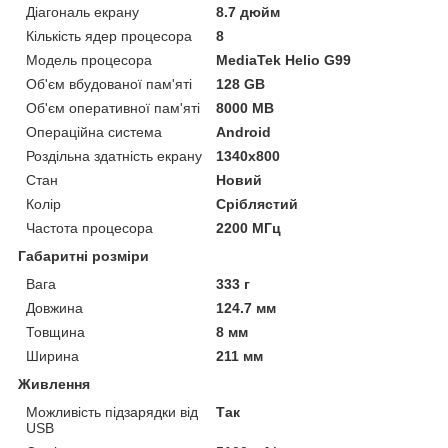
Діагональ екрану
8.7 дюйм
Кількість ядер процесора
8
Модель процесора
MediaTek Helio G99
Об'єм вбудованої пам'яті
128 GB
Об'єм оперативної пам'яті
8000 MB
Операційна система
Android
Роздільна здатність екрану
1340x800
Стан
Новий
Колір
Сріблястий
Частота процесора
2200 МГц
Габаритні розміри
Вага
333 г
Довжина
124.7 мм
Товщина
8 мм
Ширина
211 мм
Живлення
Можливість підзарядки від
Так
USB