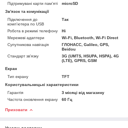
Підтримувані карти пам'яті
microSD
Зв'язок та комунікації
Підключення до
Так
комп'ютера по USB
Робота в режимі телефону
Ні
Мережеві адаптери
Wi-Fi, Bluetooth, Wi-Fi Direct
Супутникова навігація
ГЛОНАСС, Galileo, GPS,
Beidou
Стандарт зв'язку
3G (UMTS, HSUPA, HSPA), 4G
(LTE), GPRS, GSM
Екран
Тип екрану
TFT
Користувальницькі характеристики
Гарантія
3 місяці від магазину
Частота оновлення екрану
60 Гц
Приховати