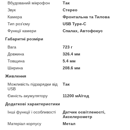
Вбудований мікрофон
Так
Звук
Стерео
Камера
Фронтальна та Тилова
Тип роз'єму
USB Type-C
Функції камери
Спалах, Автофокус
Габаритні розміри
Вага
723 г
Довжина
326.4 мм
Товщина
5.4 мм
Ширина
208.6 мм
Живлення
Можливість підзарядки від
Так
USB
Ємність акумулятору
11200 мА/год
Додаткові характеристики
Інші функції і особливості
Датчик освітленості,
Акселерометр
Матеріал корпусу
Метал