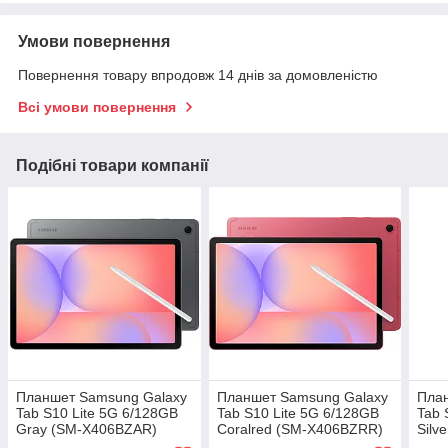
Умови повернення
Повернення товару впродовж 14 днів за домовленістю
Всі умови повернення
Подібні товари компанії
Планшет Samsung Galaxy
Планшет Samsung Galaxy
Пла
Tab S10 Lite 5G 6/128GB
Tab S10 Lite 5G 6/128GB
Tab 
Gray (SM-X406BZAR)
Coralred (SM-X406BZRR)
Silv
Global version
Global version
Glob