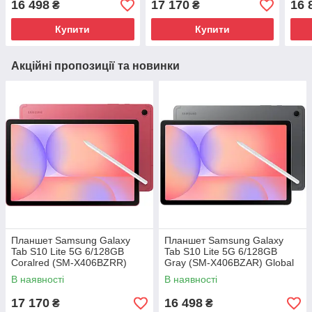
16 498
17 170
16 
₴
₴
Купити
Купити
Акційні пропозиції та новинки
Планшет Samsung Galaxy
Планшет Samsung Galaxy
Tab S10 Lite 5G 6/128GB
Tab S10 Lite 5G 6/128GB
Coralred (SM-X406BZRR)
Gray (SM-X406BZAR) Global
Global version
version
В наявності
В наявності
17 170
16 498
₴
₴