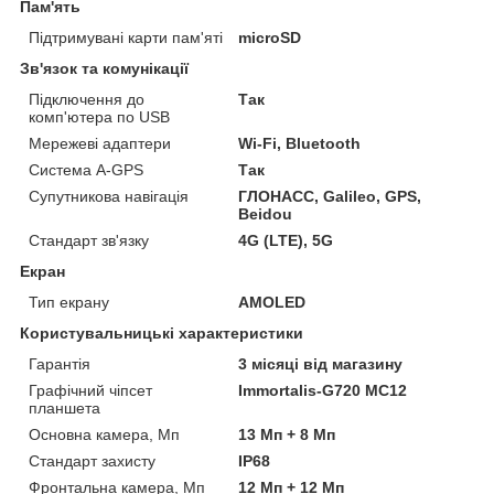
Пам'ять
Підтримувані карти пам'яті
microSD
Зв'язок та комунікації
Підключення до
Так
комп'ютера по USB
Мережеві адаптери
Wi-Fi, Bluetooth
Система A-GPS
Так
Супутникова навігація
ГЛОНАСС, Galileo, GPS,
Beidou
Стандарт зв'язку
4G (LTE), 5G
Екран
Тип екрану
AMOLED
Користувальницькі характеристики
Гарантія
3 місяці від магазину
Графічний чіпсет
Immortalis-G720 MC12
планшета
Основна камера, Мп
13 Мп + 8 Мп
Стандарт захисту
IP68
Фронтальна камера, Мп
12 Мп + 12 Мп