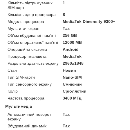
Кількість підтримуваних
1
SIM-карт
Кількість ядер процесора
8
Модель процесора
MediaTek Dimensity 9300+
Мультитач екран
Так
Об'єм вбудованої пам'яті
256 GB
Об'єм оперативної пам'яті
12000 MB
Операційна система
Android
Процесор планшета
MediaTek
Роздільна здатність екрану
2960x1848
Стан
Новий
Тип SIM-карти
Nano-SIM
Тип сенсорного екрану
Ємнісний
Колір
Сріблястий
Частота процесора
3400 МГц
Мультимедіа
Автоматичний поворот
Так
екрану
Вбудований динамік
Так