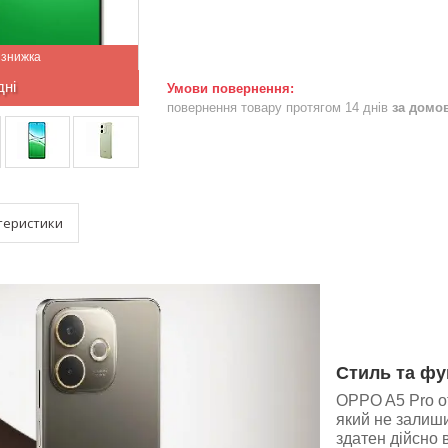
дні
повернення товару протягом 14 днів
за домо
теристики
Стиль та фу
OPPO A5 Pro о
який не залиш
здатен дійсно 