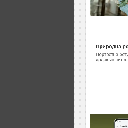
Природна р
Портретна рету
додаючи витонч