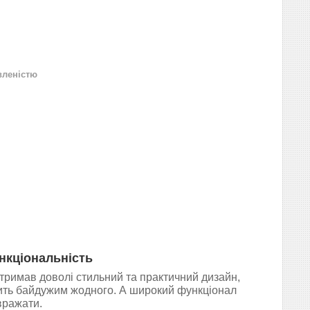
вленістю
нкціональність
тримав доволі стильний та практичний дизайн,
ить байдужим жодного. А широкий функціонал
вражати.