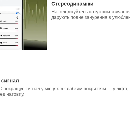
Стереодинаміки
Насолоджуйтесь потужним звучанням
дарують повне занурення в улюблені
 сигнал
покращує сигнал у місцях зі слабким покриттям — у ліфті,
ред натовпу.