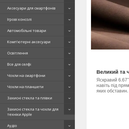
Аксесуари для смартфонів
Ігрові консолі
Автомобільні товари
Комп'ютерні аксесуари
Освітлення
Все для селфі
Великий та 
Чохли на смартфони
Яскравий 6.67
навіть під пря
Чохли на планшети
яких обставин.
Захисні стекла та плівки
Захисні стекла та чохли для
техніки Apple
Аудіо