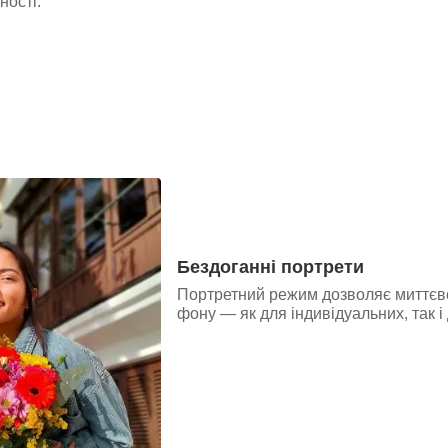
ності.
Бездоганні портрети
Портретний режим дозволяє миттєво
фону — як для індивідуальних, так і