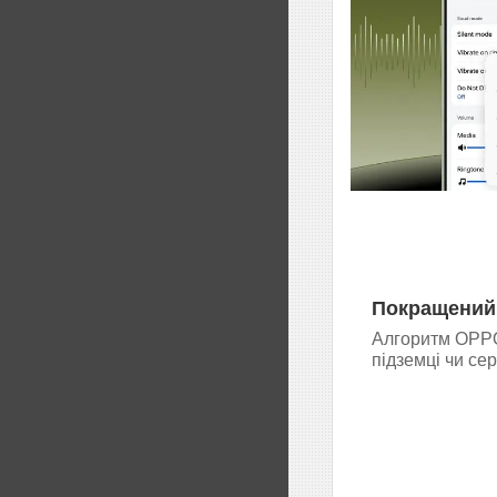
Покращений
Алгоритм OPPO 
підземці чи се