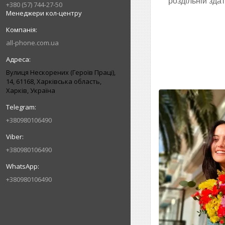
роздільній здат
+380 (57) 744-27-50
Менеджери кол-центру
all-phone.com.ua
Вулиця Нескорених (Героїв Праці),
14, 61168, Харківська область,
Харків, Україна
+380980106490
+380980106490
+380980106490