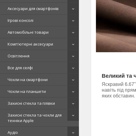
Аксесуари для смартфонів
Ігрові консолі
Автомобільні товари
Комп'ютерні аксесуари
Освітлення
Все для селфі
Великий та 
Чохли на смартфони
Яскравий 6.67
навіть під пря
Чохли на планшети
яких обставин.
Захисні стекла та плівки
Захисні стекла та чохли для
техніки Apple
Аудіо