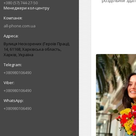
роздільній здат
+380 (57) 744-27-50
Менеджери кол-центру
all-phone.com.ua
Вулиця Нескорених (Героїв Праці),
14, 61168, Харківська область,
Харків, Україна
+380980106490
+380980106490
+380980106490