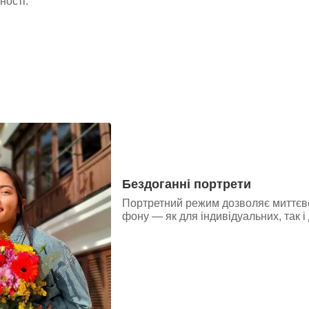
ності.
Бездоганні портрети
Портретний режим дозволяє миттєво
фону — як для індивідуальних, так і