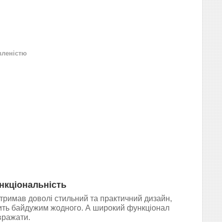
вленістю
нкціональність
тримав доволі стильний та практичний дизайн,
ить байдужим жодного. А широкий функціонал
вражати.