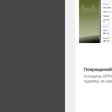
Покращений
Алгоритм OPPO 
підземці чи се