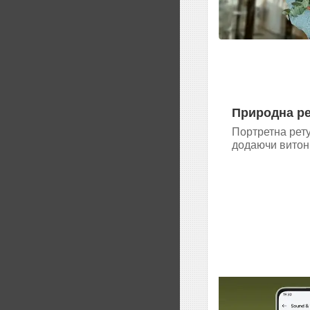
Природна р
Портретна рету
додаючи витонч