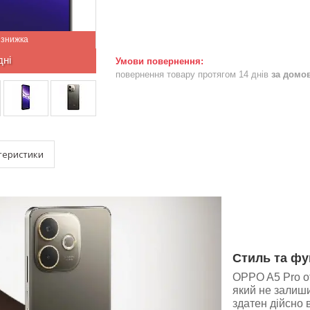
дні
повернення товару протягом 14 днів
за домо
теристики
Стиль та фу
OPPO A5 Pro о
який не залиш
здатен дійсно 