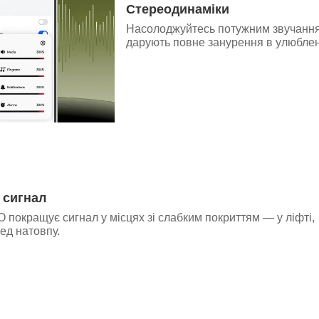
Стереодинаміки
Насолоджуйтесь потужним звучанням
дарують повне занурення в улюблені
 сигнал
покращує сигнал у місцях зі слабким покриттям — у ліфті,
ред натовпу.