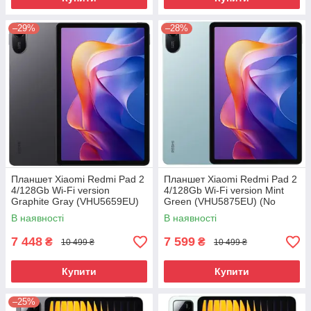
–29%
–28%
Планшет Xiaomi Redmi Pad 2
Планшет Xiaomi Redmi Pad 2
4/128Gb Wi-Fi version
4/128Gb Wi-Fi version Mint
Graphite Gray (VHU5659EU)
Green (VHU5875EU) (No
(No Adapter) UA UCRF
Adapter) UA UCRF
В наявності
В наявності
7 448
7 599
₴
₴
10 499 ₴
10 499 ₴
Купити
Купити
–25%