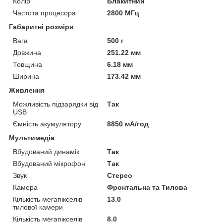
Колір
Блакитний
Частота процесора
2800 МГц
Габаритні розміри
Вага
500 г
Довжина
251.22 мм
Товщина
6.18 мм
Ширина
173.42 мм
Живлення
Можливість підзарядки від
Так
USB
Ємність акумулятору
8850 мА/год
Мультимедіа
Вбудований динамік
Так
Вбудований мікрофон
Так
Звук
Стерео
Камера
Фронтальна та Тилова
Кількість мегапікселів
13.0
тилової камери
Кількість мегапікселів
8.0