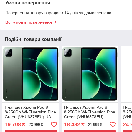
Умови повернення
Повернення товару впродовж 14 днів за домовленістю
Всі умови повернення
Подібні товари компанії
Планшет Xiaomi Pad 8
Планшет Xiaomi Pad 8
План
8/256Gb Wi-Fi version Pine
8/256Gb Wi-Fi version Pine
8/25
Green (VHU6378EU) UA
Green (VHU6378EU)
(VH
UCRF
Global version
19 708
18 482
24 
₴
₴
23 999 ₴
21 999 ₴