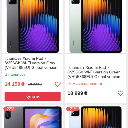
Планшет Xiaomi Pad 7
8/256Gb Wi-Fi version Gray
(VHU5498EU) Global version
Планшет Xiaomi Pad 7
8/256Gb Wi-Fi version Green
В наявності
(VHU5368EU) Global version
14 158
Немає в наявності
₴
18 999 ₴
18 999
₴
Купити
–22%
–21%