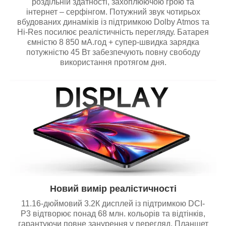
роздільній здатності, захоплюючою грою та
інтернет – серфінгом. Потужний звук чотирьох
вбудованих динаміків із підтримкою Dolby Atmos та
Hi-Res посилює реалістичність перегляду. Батарея
ємністю 8 850 мА.год + супер-швидка зарядка
потужністю 45 Вт забезпечують повну свободу
використання протягом дня.
Новий вимір реалістичності
11.16-дюймовий 3.2К дисплей із підтримкою DCI-
Р3 відтворює понад 68 млн. кольорів та відтінків,
гарантуючи повне занурення у перегляд. Планшет