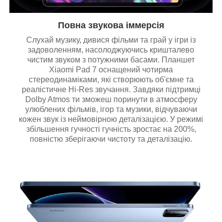
Повна звукова іммерсія
Слухай музику, дивися фільми та грай у ігри із
задоволенням, насолоджуючись кришталево
чистим звуком з потужними басами. Планшет
Xiaomi Pad 7 оснащений чотирма
стереодинаміками, які створюють об'ємне та
реалістичне Hi-Res звучання. Завдяки підтримці
Dolby Atmos ти зможеш поринути в атмосферу
улюблених фільмів, ігор та музики, відчуваючи
кожен звук із неймовірною деталізацією. У режимі
збільшення гучності гучність зростає на 200%,
повністю зберігаючи чистоту та деталізацію.