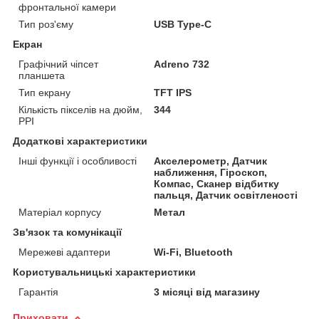
фронтальної камери
Тип роз'єму
USB Type-C
Екран
Графічний чіпсет
Adreno 732
планшета
Тип екрану
TFT IPS
Кількість пікселів на дюйм,
344
PPI
Додаткові характеристики
Інші функції і особливості
Акселерометр, Датчик
наближення, Гіроскоп,
Компас, Сканер відбитку
пальця, Датчик освітленості
Матеріал корпусу
Метал
Зв'язок та комунікації
Мережеві адаптери
Wi-Fi, Bluetooth
Користувальницькі характеристики
Гарантія
3 місяці від магазину
Приховати