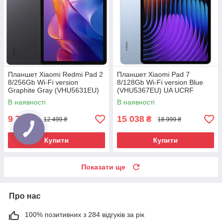
Планшет Xiaomi Redmi Pad 2
Планшет Xiaomi Pad 7
8/256Gb Wi-Fi version
8/128Gb Wi-Fi version Blue
Graphite Gray (VHU5631EU)
(VHU5367EU) UA UCRF
(No Adapter) UA UCRF
В наявності
В наявності
9 798
15 038
₴
₴
12 499 ₴
18 999 ₴
Купити
Купити
Показати ще
Про нас
100% позитивних з 284 відгуків за рік