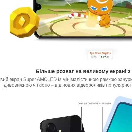
Більше розваг на великому екрані 
вий екран Super AMOLED із мінімалістичною рамкою занурює
дивовижною чіткістю – від нових відеороликів популярного