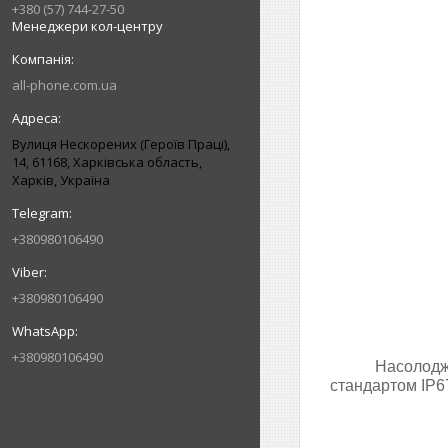
+380 (57) 744-27-50
Менеджери кол-центру
all-phone.com.ua
Вулиця Нескорених (Героїв Праці),
14, 61168, Харківська область,
Харків, Україна
+380980106490
+380980106490
+380980106490
Насолоджу
стандартом IP67