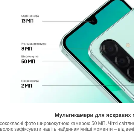
Мультикамери для яскравих 
ококласні фото ширококутною камерою 50 МП. Чіткі світлини
воляє зафіксувати навіть найдинамічніші моменти – від вечі