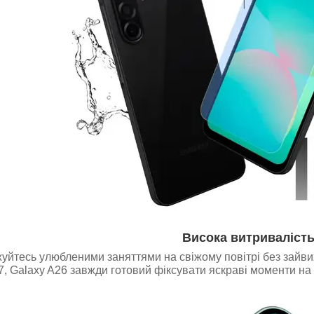
Висока витриваліст
йтесь улюбленими заняттями на свіжому повітрі без зайвих 
, Galaxy A26 завжди готовий фіксувати яскраві моменти на к