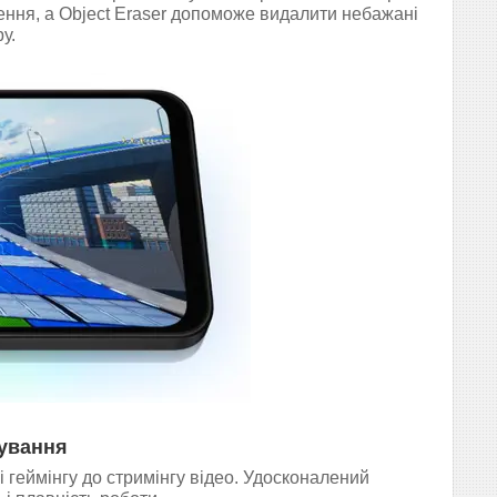
шення, а Object Eraser допоможе видалити небажані
у.
тування
 і геймінгу до стримінгу відео. Удосконалений