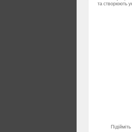
та створюють у
Підійміть