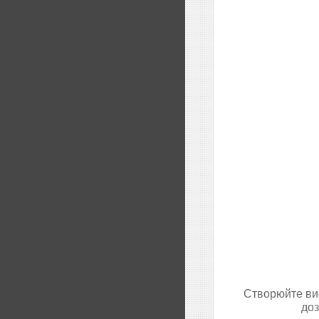
Створюйте вис
доз