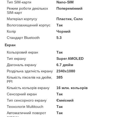
Тип SIM-карти
Nano-SIM
Режим роботи декількох
Поперемінний
SIM-карт
Матеріал корпусу
Пластик, Скло
Вологозахищений корпус
Так
Колір
Чорний
Стандарт Bluetooth
5.3
Екран
Кольоровий екран
Так
Тип екрану
Super AMOLED
Діагональ екрану
6.7 дюйм
Роздільна здатність екрану
2340х1080
Кількість пікселів на дюйм,
385
PPI
Кількість кольорів екрану
16 млн. кольорів
Сенсорний екран
Так
Тип сенсорного екрану
Ємнісний
Технологія Multitouch
Так
Автоматичний поворот
Так