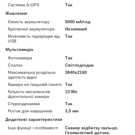
Система A-GPS
Так
Живлення
Ємність акумулятору
5000 мА/год
Кріплення акумулятора
Незнімний
Можливість підзарядки від
Так
USB
Мультимедіа
Фотокамера
Так
Спалах
Світлодіодна
Максимальна роздільна
3840x2160
здатність відео
Камера на лицьовій панелі
Так
Кількість мегапікселів
13 Мп
фронтальної камери
Стереодинаміки
Так
Роз'єм для навушників
3,5 мм
Додаткові характеристики
Інші функції і особливості
Сканер відбитку пальця,
Геомагнітний датчик,