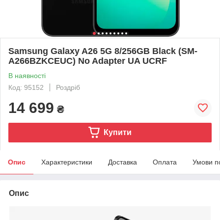
Samsung Galaxy A26 5G 8/256GB Black (SM-
A266BZKCEUC) No Adapter UA UCRF
В наявності
Код: 95152
Роздріб
14 699
₴
Купити
Опис
Характеристики
Доставка
Оплата
Умови п
Опис