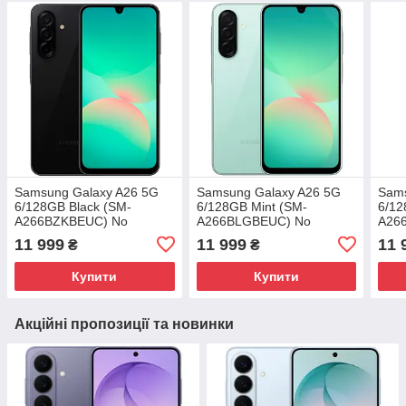
Samsung Galaxy A26 5G
Samsung Galaxy A26 5G
Sams
6/128GB Black (SM-
6/128GB Mint (SM-
6/12
A266BZKBEUC) No
A266BLGBEUC) No
A26
Adapter UA UCRF
Adapter UA UCRF
Adap
11 999
11 999
11 
₴
₴
Купити
Купити
Акційні пропозиції та новинки