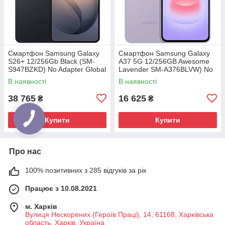
Смартфон Samsung Galaxy
Смартфон Samsung Galaxy
S26+ 12/256Gb Black (SM-
A37 5G 12/256GB Awesome
S947BZKD) No Adapter Global
Lavender SM-A376BLVW) No
version
Adapter MY
В наявності
В наявності
38 765
16 625
₴
₴
Купити
Купити
Про нас
100% позитивних з 285 відгуків за рік
Працює з 10.08.2021
м. Харків
Вулиця Нескорених (Героїв Праці), 14, 61168, Харківська
область, Харків, Україна