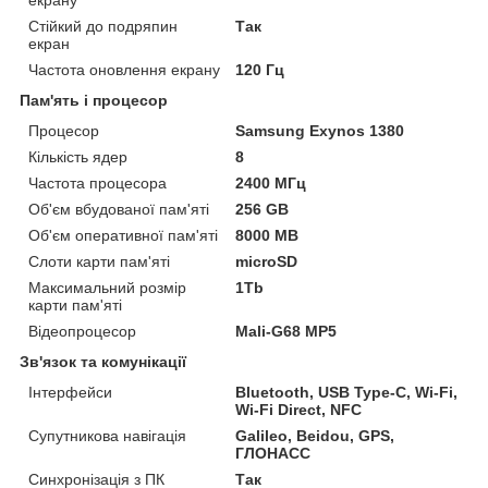
екрану
Стійкий до подряпин
Так
екран
Частота оновлення екрану
120 Гц
Пам'ять і процесор
Процесор
Samsung Exynos 1380
Кількість ядер
8
Частота процесора
2400 МГц
Об'єм вбудованої пам'яті
256 GB
Об'єм оперативної пам'яті
8000 MB
Слоти карти пам'яті
microSD
Максимальний розмір
1Tb
карти пам'яті
Відеопроцесор
Mali-G68 MP5
Зв'язок та комунікації
Інтерфейси
Bluetooth, USB Type-C, Wi-Fi,
Wi-Fi Direct, NFC
Супутникова навігація
Galileo, Beidou, GPS,
ГЛОНАСС
Синхронізація з ПК
Так