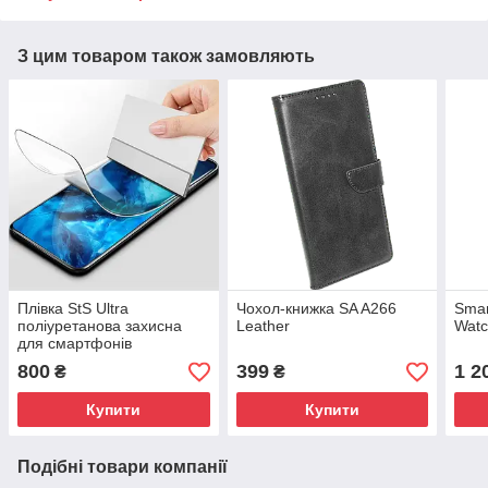
З цим товаром також замовляють
Плівка StS Ultra
Чохол-книжка SA A266
Smar
поліуретанова захисна
Leather
Watc
для смартфонів
800
399
1 2
₴
₴
Купити
Купити
Подібні товари компанії