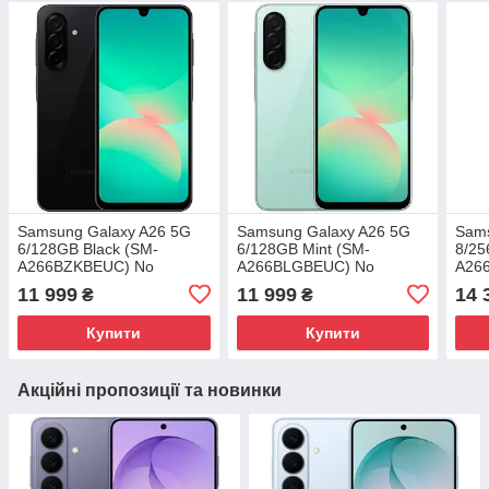
Samsung Galaxy A26 5G
Samsung Galaxy A26 5G
Sams
6/128GB Black (SM-
6/128GB Mint (SM-
8/25
A266BZKBEUC) No
A266BLGBEUC) No
A26
Adapter UA UCRF
Adapter UA UCRF
Adap
11 999
11 999
14 
₴
₴
Купити
Купити
Акційні пропозиції та новинки