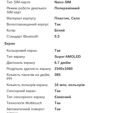
Тип SIM-карти
Nano-SIM
Режим роботи декількох
Поперемінний
SIM-карт
Матеріал корпусу
Пластик, Скло
Вологозахищений корпус
Так
Колір
Білий
Стандарт Bluetooth
5.3
Екран
Кольоровий екран
Так
Тип екрану
Super AMOLED
Діагональ екрану
6.7 дюйм
Роздільна здатність екрану
2340х1080
Кількість пікселів на дюйм,
385
PPI
Кількість кольорів екрану
16 млн. кольорів
Сенсорний екран
Так
Тип сенсорного екрану
Ємнісний
Технологія Multitouch
Так
Автоматичний поворот
Так