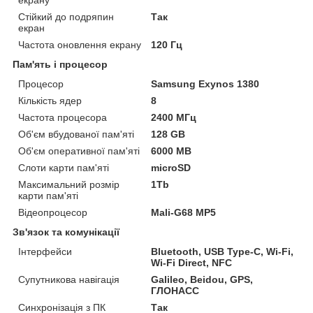
екрану
Стійкий до подряпин
Так
екран
Частота оновлення екрану
120 Гц
Пам'ять і процесор
Процесор
Samsung Exynos 1380
Кількість ядер
8
Частота процесора
2400 МГц
Об'єм вбудованої пам'яті
128 GB
Об'єм оперативної пам'яті
6000 MB
Слоти карти пам'яті
microSD
Максимальний розмір
1Tb
карти пам'яті
Відеопроцесор
Mali-G68 MP5
Зв'язок та комунікації
Інтерфейси
Bluetooth, USB Type-C, Wi-Fi,
Wi-Fi Direct, NFC
Супутникова навігація
Galileo, Beidou, GPS,
ГЛОНАСС
Синхронізація з ПК
Так