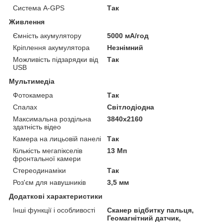
Система A-GPS
Так
Живлення
Ємність акумулятору
5000 мА/год
Кріплення акумулятора
Незнімний
Можливість підзарядки від
Так
USB
Мультимедіа
Фотокамера
Так
Спалах
Світлодіодна
Максимальна роздільна
3840x2160
здатність відео
Камера на лицьовій панелі
Так
Кількість мегапікселів
13 Мп
фронтальної камери
Стереодинаміки
Так
Роз'єм для навушників
3,5 мм
Додаткові характеристики
Інші функції і особливості
Сканер відбитку пальця,
Геомагнітний датчик,