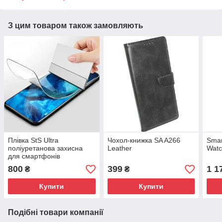
З цим товаром також замовляють
Плівка StS Ultra
Чохол-книжка SA A266
Smar
поліуретанова захисна
Leather
Watc
для смартфонів
800
399
1 1
₴
₴
Купити
Купити
Подібні товари компанії