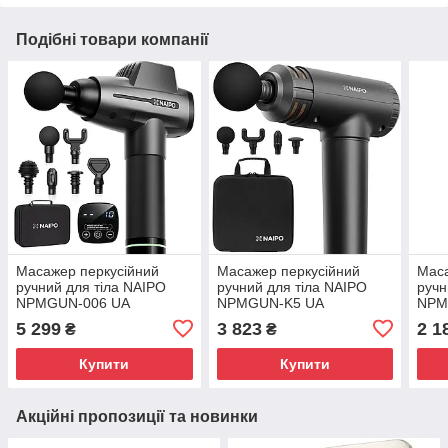
Подібні товари компанії
Масажер перкусійний
Масажер перкусійний
Маса
ручний для тіла NAIPO
ручний для тіла NAIPO
ручн
NPMGUN-006 UA
NPMGUN-K5 UA
NPM
5 299
3 823
2 1
₴
₴
Купити
Купити
Акційні пропозиції та новинки