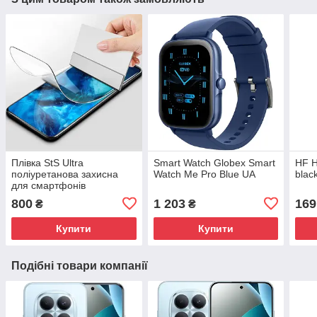
Плівка StS Ultra
Smart Watch Globex Smart
HF 
поліуретанова захисна
Watch Me Pro Blue UA
blac
для смартфонів
800
1 203
169
₴
₴
Купити
Купити
Подібні товари компанії