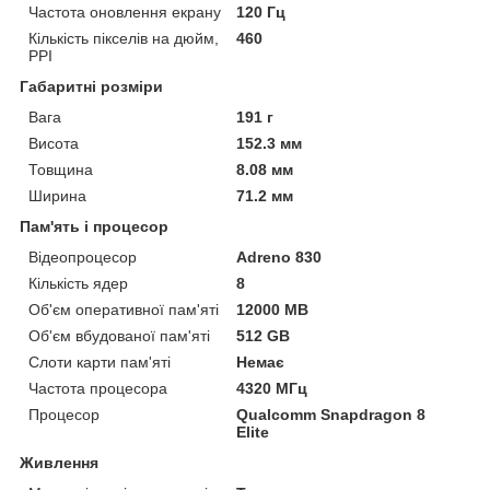
Частота оновлення екрану
120 Гц
Кількість пікселів на дюйм,
460
PPI
Габаритні розміри
Вага
191 г
Висота
152.3 мм
Товщина
8.08 мм
Ширина
71.2 мм
Пам'ять і процесор
Відеопроцесор
Adreno 830
Кількість ядер
8
Об'єм оперативної пам'яті
12000 MB
Об'єм вбудованої пам'яті
512 GB
Слоти карти пам'яті
Немає
Частота процесора
4320 МГц
Процесор
Qualcomm Snapdragon 8
Elite
Живлення