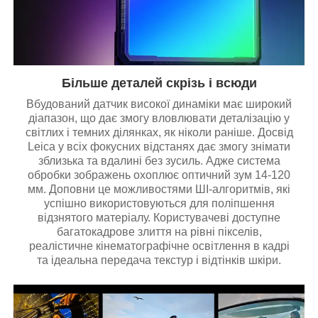
Більше деталей скрізь і всюди
Вбудований датчик високої динаміки має широкий
діапазон, що дає змогу вловлювати деталізацію у
світлих і темних ділянках, як ніколи раніше. Досвід
Leica у всіх фокусних відстанях дає змогу знімати
зблизька та вдалині без зусиль. Адже система
обробки зображень охоплює оптичний зум 14-120
мм. Доповни це можливостями ШІ-алгоритмів, які
успішно використовуються для поліпшення
відзнятого матеріалу. Користувачеві доступне
багатокадрове злиття на рівні пікселів,
реалістичне кінематографічне освітлення в кадрі
та ідеальна передача текстур і відтінків шкіри.