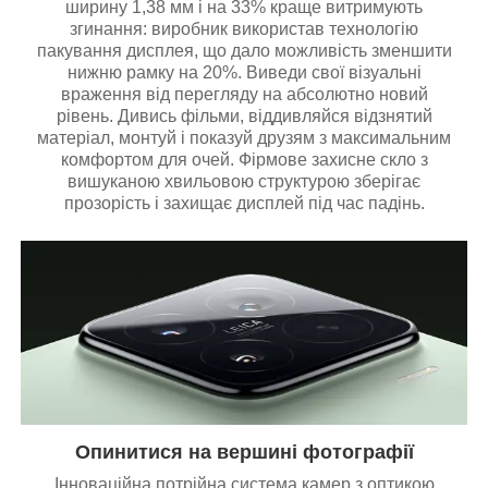
ширину 1,38 мм і на 33% краще витримують
згинання: виробник використав технологію
пакування дисплея, що дало можливість зменшити
нижню рамку на 20%. Виведи свої візуальні
враження від перегляду на абсолютно новий
рівень. Дивись фільми, віддивляйся відзнятий
матеріал, монтуй і показуй друзям з максимальним
комфортом для очей. Фірмове захисне скло з
вишуканою хвильовою структурою зберігає
прозорість і захищає дисплей під час падінь.
Опинитися на вершині фотографії
Інноваційна потрійна система камер з оптикою