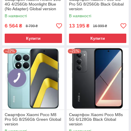
4G 4/256Gb Moonlight Blue
Pro 5G 8/256Gb Black Global
(No Adapter) Global version
version
В наявності
В наявності
6 564
13 195
₴
₴
8 799 ₴
16 999 ₴
Купити
Купити
–22%
–21%
Смартфон Xiaomi Poco M8
Смартфон Xiaomi Poco M8s
Pro 5G 8/256Gb Green Global
5G 6/128Gb Black Global
version
version