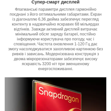
Супер-смарт дисплей
Флагманські параметри дисплея гармонійно
поєднані з його оптимальними габаритами. Екран
із діагоналлю 6,36 дюйма забезпечує перегляд
контенту в надзвичайно яскравих 68 мільярдах
відтінків. Завжди активний дисплей витрачає
мінімальний обсяг заряду батареї, постійно
інформуючи користувача про погоду, час і
сповіщення. Частота оновлення 1-120 Гц дає
змогу насолоджуватися захопливою картинкою без
ривків і зависань. Модернізована конструкція з
двома мікрорезонаторами забезпечує високу
яскравість 3200 ніт при зменшеному
енергоспоживанні.