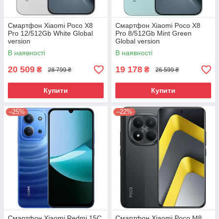
Смартфон Xiaomi Poco X8
Смартфон Xiaomi Poco X8
Pro 12/512Gb White Global
Pro 8/512Gb Mint Green
version
Global version
В наявності
В наявності
20 509
19 178
₴
₴
28 799 ₴
26 599 ₴
Купити
Купити
–25%
–22%
Смартфон Xiaomi Redmi 15C
Смартфон Xiaomi Poco M8