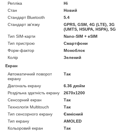
Репліка
Ні
Стан
Новий
Стандарт Bluetooth
5.4
Стандарт зв'язку
GPRS, GSM, 4G (LTE), 3G
(UMTS, HSUPA, HSPA), 5G
Тип SIM-карти
Nano-SIM + eSIM
Тип пристрою
Смартфони
Форм-фактор
Моноблок
Колір
Зелений
Екран
Автоматичний поворот
Так
екрану
Діагональ екрану
6.36 дюйм
Роздільна здатність екрану
2670x1200
Сенсорний екран
Так
Технологія Multitouch
Так
Тип сенсорного екрану
Ємнісний
Тип екрану
AMOLED
Кольоровий екран
Так