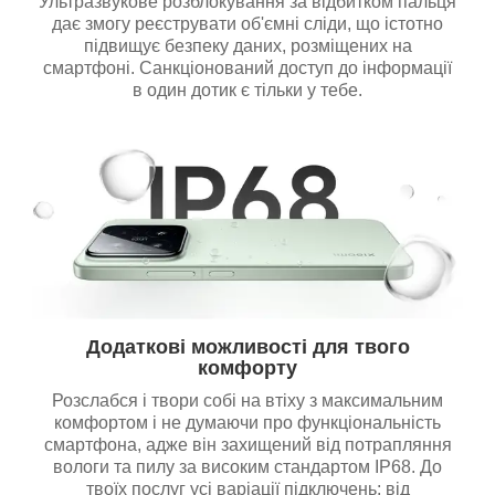
Ультразвукове розблокування за відбитком пальця
дає змогу реєструвати об'ємні сліди, що істотно
підвищує безпеку даних, розміщених на
смартфоні. Санкціонований доступ до інформації
в один дотик є тільки у тебе.
Додаткові можливості для твого
комфорту
Розслабся і твори собі на втіху з максимальним
комфортом і не думаючи про функціональність
смартфона, адже він захищений від потрапляння
вологи та пилу за високим стандартом IP68. До
твоїх послуг усі варіації підключень: від