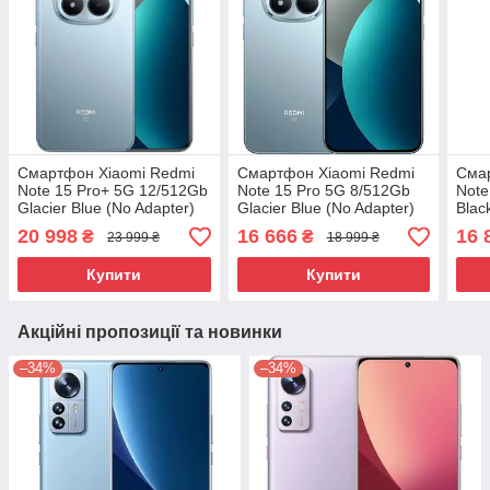
Смартфон Xiaomi Redmi
Смартфон Xiaomi Redmi
Сма
Note 15 Pro+ 5G 12/512Gb
Note 15 Pro 5G 8/512Gb
Note
Glacier Blue (No Adapter)
Glacier Blue (No Adapter)
Blac
UA UCRF
UA UCRF
UCR
20 998
16 666
16 
₴
₴
23 999 ₴
18 999 ₴
Купити
Купити
Акційні пропозиції та новинки
–34%
–34%