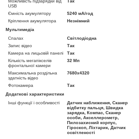
Можливість підзарядки від
Так
USB
Ємність акумулятору
5240 мА/год
Кріплення акумулятора
Незнімний
Мультимедіа
Спалах
Світлодіодна
Запис відео
Так
Камера на лицьовій панелі
Так
Кількість мегапікселів
32 Мп
фронтальної камери
Максимальна роздільна
7680x4320
здатність відео
Фотокамера
Так
Додаткові характеристики
Інші функції і особливості
Датчик наближення, Сканер
відбитку пальця, Швидка
зарядка, Компас, Сканер
особи, Акселлерометр,
Пилозахисний корпус,
Гіроскоп, Ліхтарик, Датчик
освітленості