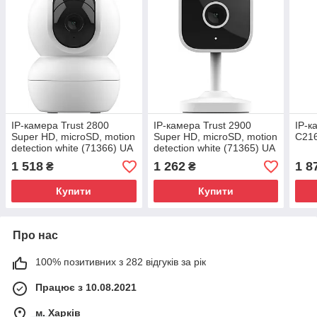
IP-камера Trust 2800
IP-камера Trust 2900
IP-к
Super HD, microSD, motion
Super HD, microSD, motion
C21
detection white (71366) UA
detection white (71365) UA
1 518
1 262
1 8
₴
₴
Купити
Купити
Про нас
100% позитивних з 282 відгуків за рік
Працює з 10.08.2021
м. Харків