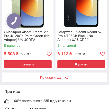
Смартфон Xiaomi Redmi A7
Смартфон Xiaomi Redmi A7
Pro 4/128Gb Palm Green (No
Pro 4/128Gb Black (No
Adapter) UA UCRF#
Adapter) UA UCRF#
В наявності
В наявності
5 508
6 112
₴
₴
9 299 ₴
9 299 ₴
Купити
Купити
Показати ще
Про нас
100% позитивних з 285 відгуків за рік