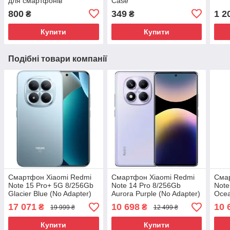
для смартфонів
Case
800
349
1 2
₴
₴
Купити
Купити
Подібні товари компанії
Смартфон Xiaomi Redmi
Смартфон Xiaomi Redmi
Сма
Note 15 Pro+ 5G 8/256Gb
Note 14 Pro 8/256Gb
Note
Glacier Blue (No Adapter)
Aurora Purple (No Adapter)
Ocea
UA UCRF
UA UCRF
UA 
17 071
10 698
10 
₴
₴
19 999 ₴
12 499 ₴
Купити
Купити