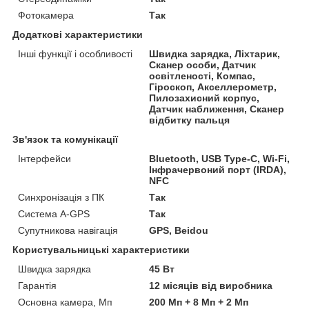
Фотокамера
Так
Додаткові характеристики
Інші функції і особливості
Швидка зарядка, Ліхтарик,
Сканер особи, Датчик
освітленості, Компас,
Гіроскоп, Акселлерометр,
Пилозахисний корпус,
Датчик наближення, Сканер
відбитку пальця
Зв'язок та комунікації
Інтерфейси
Bluetooth, USB Type-C, Wi-Fi,
Інфрачервоний порт (IRDA),
NFC
Синхронізація з ПК
Так
Система A-GPS
Так
Супутникова навігація
GPS, Beidou
Користувальницькі характеристики
Швидка зарядка
45 Вт
Гарантія
12 місяців від виробника
Основна камера, Мп
200 Мп + 8 Мп + 2 Мп