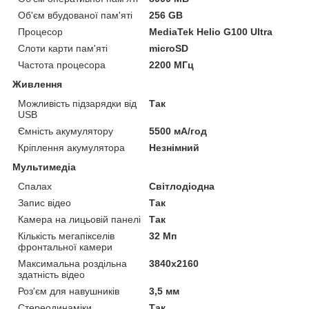
Об'єм вбудованої пам'яті
256 GB
Процесор
MediaTek Helio G100 Ultra
Слоти карти пам'яті
microSD
Частота процесора
2200 МГц
Живлення
Можливість підзарядки від
Так
USB
Ємність акумулятору
5500 мА/год
Кріплення акумулятора
Незнімний
Мультимедіа
Спалах
Світлодіодна
Запис відео
Так
Камера на лицьовій панелі
Так
Кількість мегапікселів
32 Мп
фронтальної камери
Максимальна роздільна
3840x2160
здатність відео
Роз'єм для навушників
3,5 мм
Стереодинаміки
Так