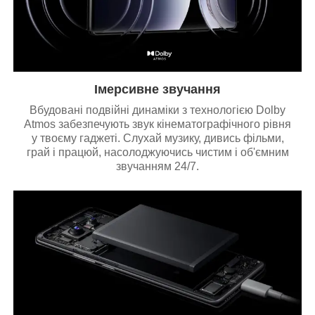
Імерсивне звучання
Вбудовані подвійні динаміки з технологією Dolby
Atmos забезпечують звук кінематографічного рівня
у твоєму гаджеті. Слухай музику, дивись фільми,
грай і працюй, насолоджуючись чистим і об'ємним
звучанням 24/7.