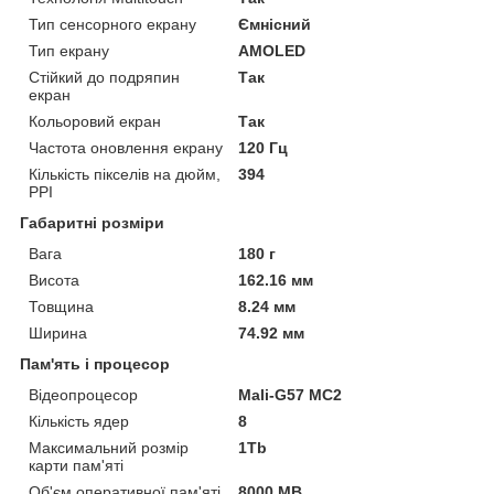
Тип сенсорного екрану
Ємнісний
Тип екрану
AMOLED
Стійкий до подряпин
Так
екран
Кольоровий екран
Так
Частота оновлення екрану
120 Гц
Кількість пікселів на дюйм,
394
PPI
Габаритні розміри
Вага
180 г
Висота
162.16 мм
Товщина
8.24 мм
Ширина
74.92 мм
Пам'ять і процесор
Відеопроцесор
Mali-G57 MC2
Кількість ядер
8
Максимальний розмір
1Tb
карти пам'яті
Об'єм оперативної пам'яті
8000 MB