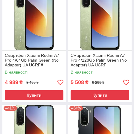
Смартфон Xiaomi Redmi A7
Смартфон Xiaomi Redmi A7
Pro 4/64Gb Palm Green (No
Pro 4/128Gb Palm Green (No
Adapter) UA UCRF#
Adapter) UA UCRF
В наявності
В наявності
4 989
5 508
₴
₴
8 499 ₴
9 299 ₴
Купити
Купити
–41%
–34%