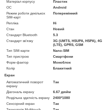
Матеріал корпусу
Пластик
ОС
Android
Режим роботи декількох
Поперемінний
SIM-карт
Репліка
Ні
Стан
Новий
Стандарт Bluetooth
5.3
Стандарт зв'язку
3G (UMTS, HSUPA, HSPA), 4G
(LTE), GPRS, GSM
Тип SIM-карти
Nano-SIM
Тип пристрою
Смартфони
Форм-фактор
Моноблок
Колір
Блакитний
Екран
Автоматичний поворот
Так
екрану
Діагональ екрану
6.67 дюйм
Роздільна здатність екрану
2400*1080
Сенсорний екран
Так
Технологія Multitouch
Так