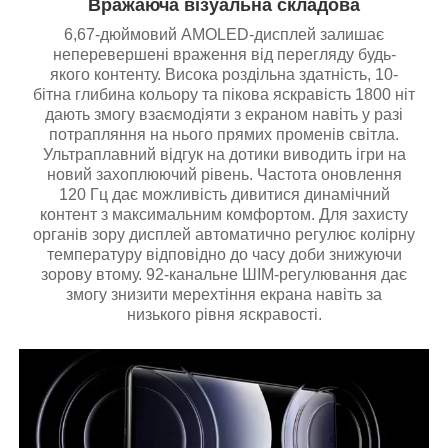
Вражаюча візуальна складова
6,67-дюймовий AMOLED-дисплей залишає
неперевершені враження від перегляду будь-
якого контенту. Висока роздільна здатність, 10-
бітна глибина кольору та пікова яскравість 1800 ніт
дають змогу взаємодіяти з екраном навіть у разі
потрапляння на нього прямих променів світла.
Ультраплавний відгук на дотики виводить ігри на
новий захоплюючий рівень. Частота оновлення
120 Гц дає можливість дивитися динамічний
контент з максимальним комфортом. Для захисту
органів зору дисплей автоматично регулює колірну
температуру відповідно до часу доби знижуючи
зорову втому. 92-канальне ШІМ-регулювання дає
змогу знизити мерехтіння екрана навіть за
низького рівня яскравості.