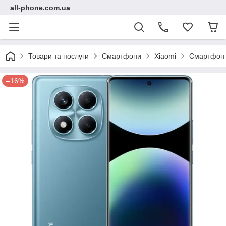
all-phone.com.ua
Товари та послуги
Смартфони
Xiaomi
Смартфон X
–16%