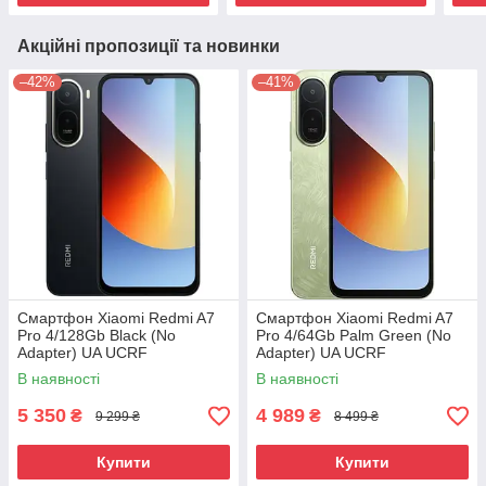
Акційні пропозиції та новинки
–42%
–41%
Смартфон Xiaomi Redmi A7
Смартфон Xiaomi Redmi A7
Pro 4/128Gb Black (No
Pro 4/64Gb Palm Green (No
Adapter) UA UCRF
Adapter) UA UCRF
В наявності
В наявності
5 350
4 989
₴
₴
9 299 ₴
8 499 ₴
Купити
Купити