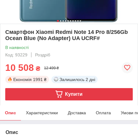
Смартфон Xiaomi Redmi Note 14 Pro 8/256Gb
Ocean Blue (No Adapter) UA UCRF#
В наявності
Код: 93229
Роздріб
10 508
₴
12 499 ₴
Економія
1991 ₴
Залишилось
2 дні
Купити
Опис
Характеристики
Доставка
Оплата
Умови п
Опис