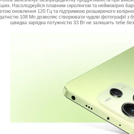
іших. Насолоджуйся плавним скролінгом та неймовірно ба
тотою оновлення 120 Гц та підтримкою розширеного колірно
датністю 108 Мп дозволяє створювати чудові фотографії з бу
швидка зарядка потужністю 33 Вт не залишить тебе без 