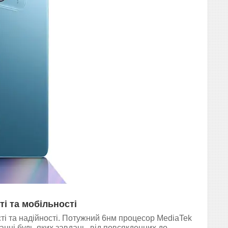
і та мобільності
ті та надійності. Потужний 6нм процесор MediaTek
анні будь-яких завдань, від повсякденних до