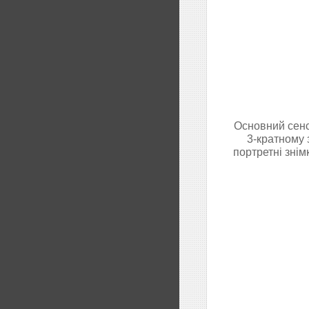
Основний сенс
3-кратному 
портретні знім