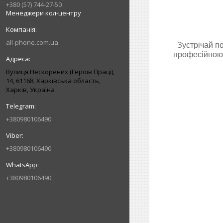
+380 (57) 744-27-50
Менеджери кол-центру
all-phone.com.ua
Зустрічай п
професійною 
Вулиця Нескорених (Героїв Праці),
14, 61168, Харківська область,
Харків, Україна
+380980106490
+380980106490
+380980106490