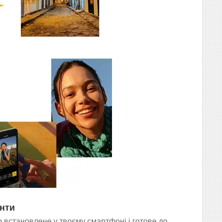
енти
р встановлене у твоєму смартфоні і готове до