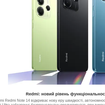
Redmi: новий рівень функціональност
i Redmi Note 14 відкриває нову еру швидкості, автономнос
9-Ultra забезпечує безпрецедентну продуктивність при викон