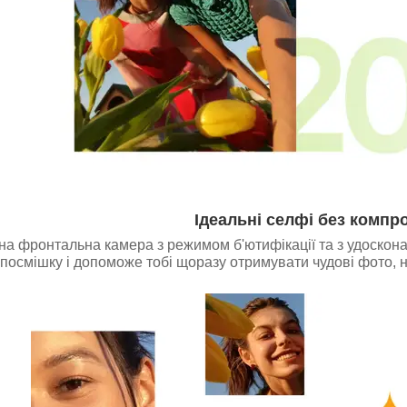
Ідеальні селфі без компро
на фронтальна камера з режимом б'ютифікації та з удоскон
посмішку і допоможе тобі щоразу отримувати чудові фото, 