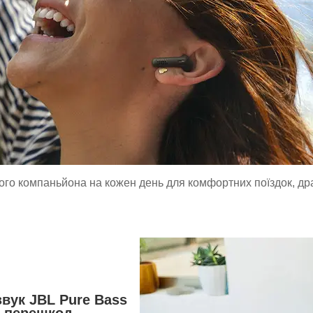
ого компаньйона на кожен день для комфортних поїздок, дра
вук JBL Pure Bass