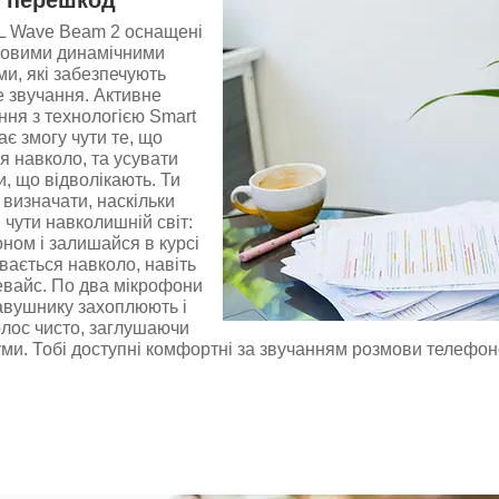
з перешкод
L Wave Beam 2 оснащені
ровими динамічними
и, які забезпечують
 звучання. Активне
ня з технологією Smart
ає змогу чути те, що
я навколо, та усувати
и, що відволікають. Ти
визначати, наскільки
 чути навколишній світ:
ном і залишайся в курсі
увається навколо, навіть
евайс. По два мікрофони
авушнику захоплюють і
лос чисто, заглушаючи
ми. Тобі доступні комфортні за звучанням розмови телефоно