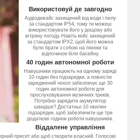
Використовуй де завгодно
Аудіодевайс захищений від води і пилу
за стандартом IP54, тому ти можеш
використовувати його у дощову або
вітряну погоду. Навіть кейс захищений
за стандартом IPX2, щоб його можна
було брати з собою на пікніки та
відпочинок біля басейну.
40 годин автономної роботи
Навушники працюють на одному заряді
10 годин без підзарядки, а повністю
заряджений чохол забезпечує ще 30
годин автономної роботи для
прослуховування музичних треків.
Потрібно зарядити акумулятор
швидше? Достатньо 10 хвилин
підзарядки, щоб забезпечити ще три
додаткові години роботи навушників.
Віддалене управління
ерний пресет або щоб створити власний. Голосові