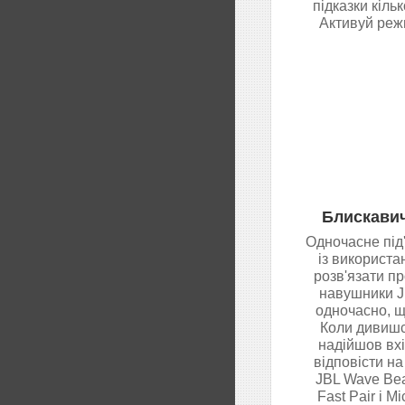
підказки кіл
Активуй режи
Блискавич
Одночасне під'
із використа
розв'язати пр
навушники J
одночасно, щ
Коли дивишс
надійшов вхі
відповісти на
JBL Wave Bea
Fast Pair і M