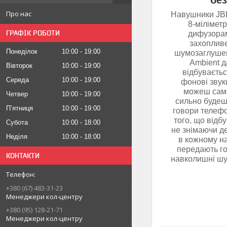
бе
Про нас
Навушники JB
8-мілімет
ГРАФІК РОБОТИ
дифузорам
захопливе
Понеділок
10:00
19:00
шумозаглушен
Ambient д
Вівторок
10:00
19:00
відбуваєтьс
Середа
10:00
19:00
фонові звук
можеш сам 
Четвер
10:00
19:00
сильно будеш
Пʼятниця
10:00
19:00
говори телефо
того, що відб
Субота
10:00
18:00
не знімаючи д
Неділя
10:00
18:00
в кожному н
передають го
КОНТАКТИ
навколишні шу
+380 (67) 483-31-23
Менеджери кол-центру
+380 (95) 128-21-71
Менеджери кол-центру