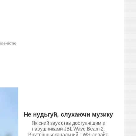
вленістю
Не нудьгуй, слухаючи музику
Якісний звук став доступнішим з
навушниками JBL Wave Beam 2.
Внутрішньоканальний TWS-девайс