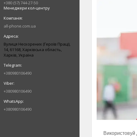
+380 (57) 744-27-50
Менеджери кол-центру
all-phone.com.ua
Вулиця Нескорених (Героїв Праці),
14, 61168, Харківська область,
Харків, Україна
+380980106490
+380980106490
+380980106490
Використовуй 