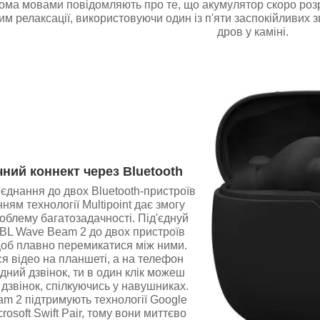
ькома мовами повідомляють про те, що акумулятор скоро роз
м релаксації, використовуючи один із п'яти заспокійливих 
дров у каміні.
ний коннект через Bluetooth
єднання до двох Bluetooth-пристроїв
нням технології Multipoint дає змогу
облему багатозадачності. Під'єднуй
BL Wave Beam 2 до двох пристроїв
об плавно перемикатися між ними.
я відео на планшеті, а на телефон
дний дзвінок, ти в один клік можеш
 дзвінок, спілкуючись у навушниках.
m 2 підтримують технології Google
icrosoft Swift Pair, тому вони миттєво