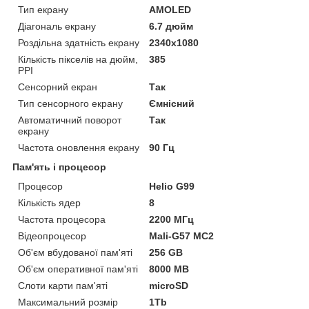
Тип екрану
AMOLED
Діагональ екрану
6.7 дюйм
Роздільна здатність екрану
2340х1080
Кількість пікселів на дюйм,
385
PPI
Сенсорний екран
Так
Тип сенсорного екрану
Ємнісний
Автоматичний поворот
Так
екрану
Частота оновлення екрану
90 Гц
Пам'ять і процесор
Процесор
Helio G99
Кількість ядер
8
Частота процесора
2200 МГц
Відеопроцесор
Mali-G57 MC2
Об'єм вбудованої пам'яті
256 GB
Об'єм оперативної пам'яті
8000 MB
Слоти карти пам'яті
microSD
Максимальний розмір
1Tb