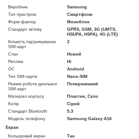
Виробник
Samsung
Тип пристрою
Смартфони
Форм-фактор
Моноблок
Стандарт зв'язку
GPRS, GSM, 3G (UMTS,
HSUPA, HSPA), 4G (LTE)
Кількість підтримуваних
2
SIM-карт
Стан
Новий
Репліка
Ні
ОС
Android
Тип SIM-карти
Nano-SIM
Режим роботи декількох
Поперемінний
SIM-карт
Матеріал корпусу
Пластик, Скло
Колір
Сірий
Стандарт Bluetooth
5.3
Модель телефону
Samsung Galaxy A16
Екран
Кольоровий екран
Так