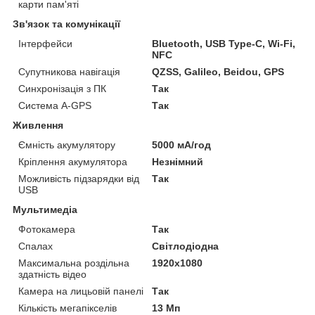
карти пам'яті
Зв'язок та комунікації
Інтерфейси
Bluetooth, USB Type-C, Wi-Fi,
NFC
Супутникова навігація
QZSS, Galileo, Beidou, GPS
Синхронізація з ПК
Так
Система A-GPS
Так
Живлення
Ємність акумулятору
5000 мА/год
Кріплення акумулятора
Незнімний
Можливість підзарядки від
Так
USB
Мультимедіа
Фотокамера
Так
Спалах
Світлодіодна
Максимальна роздільна
1920x1080
здатність відео
Камера на лицьовій панелі
Так
Кількість мегапікселів
13 Мп