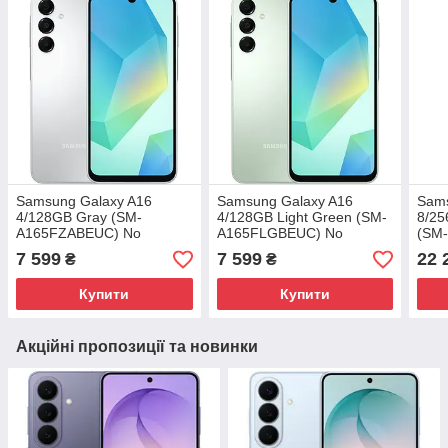
Samsung Galaxy A16
Samsung Galaxy A16
Sams
4/128GB Gray (SM-
4/128GB Light Green (SM-
8/2
A165FZABEUC) No
A165FLGBEUС) No
(SM
Adapter UA UCRF
Adapter UA UCRF
Adap
7 599
7 599
22 
₴
₴
Купити
Купити
Акційні пропозиції та новинки