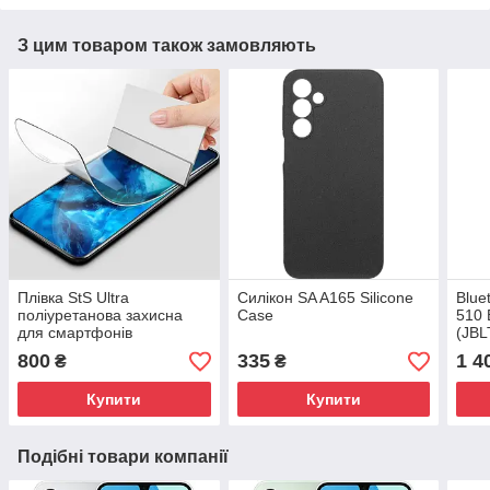
З цим товаром також замовляють
Плівка StS Ultra
Силікон SA A165 Silicone
Blue
поліуретанова захисна
Case
510 
для смартфонів
(JB
UA
800
335
1 4
₴
₴
Купити
Купити
Подібні товари компанії