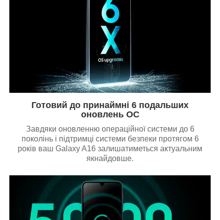
Готовий до принаймні 6 подальших
оновлень ОС
Завдяки оновленню операційної системи до 6
поколінь і підтримці системи безпеки протягом 6
років ваш Galaxy A16 залишатиметься актуальним
якнайдовше.