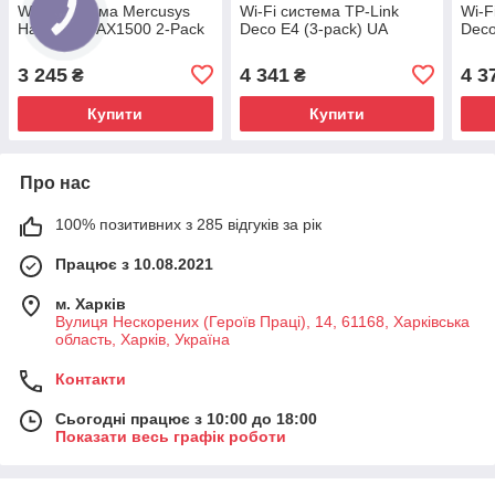
Wi-Fi cистема Mercusys
Wi-Fi cистема TP-Link
Wi-F
Halo H60X AX1500 2-Pack
Deco E4 (3-pack) UA
Deco
3 245
4 341
4 3
₴
₴
Купити
Купити
Про нас
100% позитивних з 285 відгуків за рік
Працює з 10.08.2021
м. Харків
Вулиця Нескорених (Героїв Праці), 14, 61168, Харківська
область, Харків, Україна
Контакти
Сьогодні працює з 10:00 до 18:00
Показати весь графік роботи