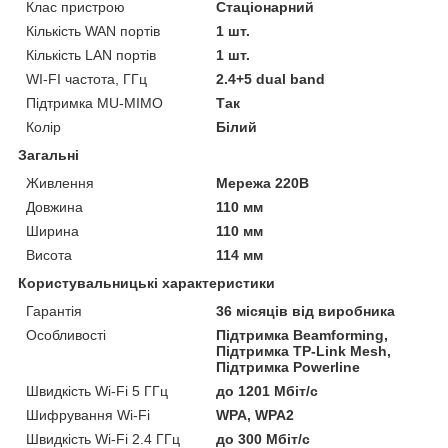
Клас пристрою
Стаціонарний
Кількість WAN портів
1 шт.
Кількість LAN портів
1 шт.
WI-FI частота, ГГц
2.4+5 dual band
Підтримка MU-MIMO
Так
Колір
Білий
Загальні
Живлення
Мережа 220В
Довжина
110 мм
Ширина
110 мм
Висота
114 мм
Користувальницькі характеристики
Гарантія
36 місяців від виробника
Особливості
Підтримка Beamforming,
Підтримка TP-Link Mesh,
Підтримка Powerline
Швидкість Wi-Fi 5 ГГц
до 1201 Мбіт/с
Шифрування Wi-Fi
WPA, WPA2
Швидкість Wi-Fi 2.4 ГГц
до 300 Мбіт/с