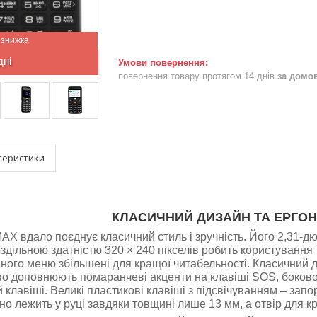
дні
повернення товару протягом 14 днів
за домо
теристики
КЛАСИЧНИЙ ДИЗАЙН ТА ЕРГОН
AX вдало поєднує класичний стиль і зручність. Його 2,31-
роздільною здатністю 320 × 240 пікселів робить користуван
вного меню збільшені для кращої читабельності. Класичний
во доповнюють помаранчеві акценти на клавіші SOS, боково
й клавіші. Великі пластикові клавіші з підсвічуванням – зап
о лежить у руці завдяки товщині лише 13 мм, а отвір для кр