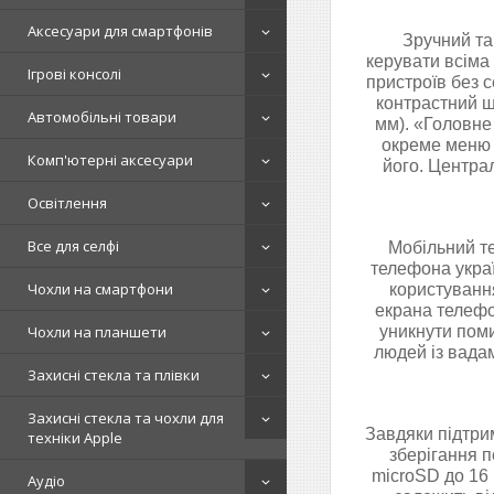
Аксесуари для смартфонів
Зручний та
керувати всіма
Ігрові консолі
пристроїв без с
контрастний ш
Автомобільні товари
мм). «Головне
окреме меню 
Комп'ютерні аксесуари
його. Централ
Освітлення
Все для селфі
Мобільний т
телефона украї
Чохли на смартфони
користуванн
екрана телефо
Чохли на планшети
уникнути поми
людей із вада
Захисні стекла та плівки
Захисні стекла та чохли для
Завдяки підтрим
техніки Apple
зберігання п
microSD до 16 
Аудіо