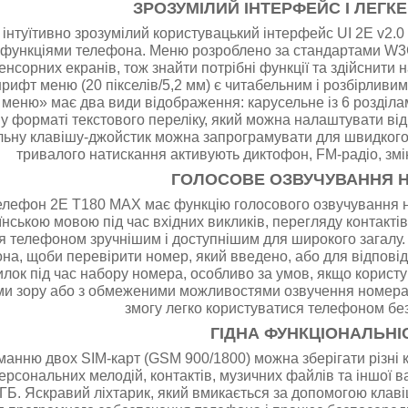
ЗРОЗУМІЛИЙ ІНТЕРФЕЙС І ЛЕГК
 інтуїтивно зрозумілий користувацький інтерфейс UI 2E v2.
 функціями телефона. Меню розроблено за стандартами W3C
енсорних екранів, тож знайти потрібні функції та здійснити
рифт меню (20 пікселів/5,2 мм) є читабельним і розбірливим
 меню» має два види відображення: карусельне із 6 розділам
у форматі текстового переліку, який можна налаштувати ві
ьну клавішу-джойстик можна запрограмувати для швидкого зап
тривалого натискання активують диктофон, FM-радіо, змін
ГОЛОСОВЕ ОЗВУЧУВАННЯ 
елефон 2E T180 MAX має функцію голосового озвучування но
нською мовою під час вхідних викликів, перегляду контактів
я телефоном зручнішим і доступнішим для широкого загалу.
на, щоби перевірити номер, який введено, або для відповіді
лок під час набору номера, особливо за умов, якщо користу
ми зору або з обмеженими можливостями озвучення номера
змогу легко користуватися телефоном без
ГІДНА ФУНКЦІОНАЛЬНІ
анню двох SIM-карт (GSM 900/1800) можна зберігати різні к
ерсональних мелодій, контактів, музичних файлів та іншої 
ГБ. Яскравий ліхтарик, який вмикається за допомогою клавіш