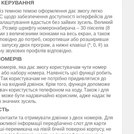
Е КЕРУВАННЯ
0 із темною темою оформлення дає змогу легко
 щодо забезпечення доступності інтерфейсів для
 налаштування вдасться без зайвих зусиль. Великий
. Розмір шрифту номеронабирача – 30 пікселів (8
и з величезними іконками на весь екран, а також
дповідно до потреб, скоротивши або розширивши
уску двох програм, а нижні клавіші (*, 0, #) за
у звукових профілів відповідно.
НОМЕРІВ
мерів, яка дає змогу користувачам чути номер
 або набору номера. Наявність цієї функції робить
 Так користувачам не потрібно придивлятися до
 на вхідний дзвінок. Крім того, функція допоможе
вач користується телефоном на ходу. Також і для
 може бути надзвичайно корисним, адже надає їм
 значних зусиль.
СТЬ
онтакти та отримувати дзвінки з двох номерів. Для
важливої інформації передбачено слот для карти
і-перемикача на лівій бічній поверхні корпусу, не