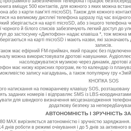
д програмного забезпечення телефона і працює безпосередн
нига вміщує 500 контактів, для кожного з яких можна встан
фона або з карти пам’яті microSD). Також для кожного конт
тися на великому дисплеї телефона щоразу під час вхідного
який зберігається на карті microSD, або з іншого телефона ч
ії чорного й білого списків забезпечують легкий доступ до ул
уп до застосунку «Диктофон» надає клавіша *, тож можна ми
берігаються на карті microSD і мають назви, які зазначають
записів.
акож має ефірний FM-приймач, який працює без підключення
налу можна використовувати дротові навушники. Аудіопле
насолоджуватися музикою через динамік, дротові 
лефон має низку корисних програм, як-то календар із планув
можливістю запису нагадувань, а також популярну гру «Змій
КНОПКА SOS
лого натискання на помаранчеву клавішу SOS, розташовану 
п’ять заданих номерів і відправляє SMS із LBS-координата
увати для швидкого визначення місцезнаходження телефона 
додаткову безпеку за непередбачуван
АВТОНОМНІСТЬ І ЗРУЧНІСТЬ 
0 MAX вирізняється автономністю і зручністю заряджання.
14 днів роботи в режимі очікування і до 5 днів за активного