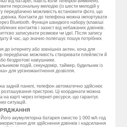
ьо від батареї, навіть коли телефон вимкнено.
овити персональну мелодію (із шести мелодій у
акту передбачено можливість встановити фото, що
 дзвінка. Контакти до телефона можна імпортувати
ерез Bluetooth. Функція швидкого набору (клавіші
юблених контактів і захист від небажаних дзвінків.
ттєво записувати розмови чи ідеї. Після запису
 дату й час, що значно полегшує пошук потрібних
 до інтернету або зовнішніх антен, хоча для
єр передбачає можливість створювати плейлисти й
або бездротові навушники.
альником подій, секундомір, таймер, будильник із
ка» для урізноманітнення дозвілля.
на задній панелі, телефон автоматично здійснює
ми розташування пристрою. Ці координати можна
на карті через інтернет-ресурси, що гарантує
их ситуацій.
ЗАРЯДЖАННЯ
 Його акумуляторна батарея ємністю 1 000 мА·год
 використання для здійснення дзвінків і надсилання