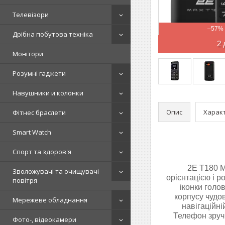
Телевізори
–57%
Дрібна побутова техніка
2 
Монітори
Розумні гаджети
Навушники и колонки
Опис
Харак
Фітнес браслети
Smart Watch
Спорт та здоров'я
2E T180 M
Зволожувачі та очищувачі
орієнтацією і 
повітря
іконки голо
корпусу чудо
Мережеве обладнання
навігаційні
Телефон зручн
Фото-, відеокамери