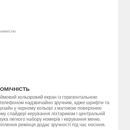
вленістю
ОМІЧНІСТЬ
дюймовий кольоровий екран із горизонтальною
ня телефоном надзвичайно зручним, адже шрифти та
 дизайн у чорному кольорі з матовою поверхнею
му слайдері керування ліхтариком і центральній
орука легкого набору номерів і керування меню.
іплення ремінця додає зручності під час носіння.