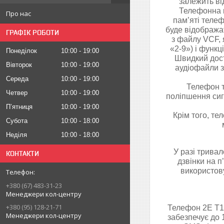
залежить ві
Телефонна к
Про нас
пам’яті теле
буде відобража
ГРАФІК РОБОТИ
з файлу VCF, 
«2-9») і функц
Понеділок
10:00
19:00
Швидкий дост
Вівторок
10:00
19:00
аудіофайли з
Середа
10:00
19:00
Телефон т
Четвер
10:00
19:00
поліпшення сиг
Пʼятниця
10:00
19:00
Крім того, те
Субота
10:00
18:00
Неділя
10:00
18:00
У разі трива
КОНТАКТИ
дзвінки на 
використов
+380 (67) 483-31-23
Менеджери кол-центру
+380 (95) 128-21-71
Телефон 2E T18
Менеджери кол-центру
забезпечує до 