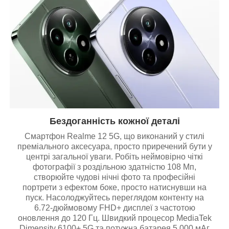
Бездоганність кожної деталі
Смартфон Realme 12 5G, що виконаний у стилі
преміального аксесуара, просто приречений бути у
центрі загальної уваги. Робіть неймовірно чіткі
фотографії з роздільною здатністю 108 Мп,
створюйте чудові нічні фото та професійні
портрети з ефектом боке, просто натиснувши на
пуск. Насолоджуйтесь переглядом контенту на
6.72-дюймовому FHD+ дисплеї з частотою
оновлення до 120 Гц. Швидкий процесор MediaTek
Dimensity 6100+ 5G та потужна батарея 5 000 мАг