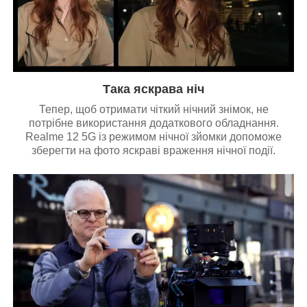
Така яскрава ніч
Тепер, щоб отримати чіткий нічний знімок, не
потрібне використання додаткового обладнання.
Realme 12 5G із режимом нічної зйомки допоможе
зберегти на фото яскраві враження нічної події.