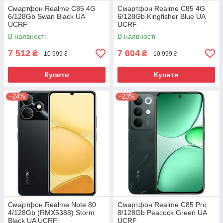
Смартфон Realme C85 4G
Смартфон Realme C85 4G
6/128Gb Swan Black UA
6/128Gb Kingfisher Blue UA
UCRF
UCRF
В наявності
В наявності
7 512
7 604
₴
₴
10 999 ₴
10 999 ₴
Купити
Купити
–24%
–23%
Смартфон Realme Note 80
Смартфон Realme C85 Pro
4/128Gb (RMX5388) Storm
8/128Gb Peacock Green UA
Black UA UCRF
UCRF