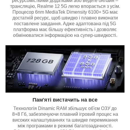
ресурсомісткими додатками або ведете онлайн –
трансляцію, Realme 12 5G легко впорається з усім.
Процесор 6nm MediaTek Dimensity 6100+ 5G має
достатній ресурс, щоб швидко і плавно виконати
поставлене завдання. Адже адаптована під 5G
платформа має більшу ефективність і дозволяє
обмінюватися інформацією на супер-швидкості.
Пам'яті вистачить на все
Технологія Dinamic RAM збільшує об'єм ОЗУ до
8+8 Гб, забезпечуючи плавний ігровий процес на
високих налаштуваннях та швидке перемикання
між програмами в режимі багатозадачності.