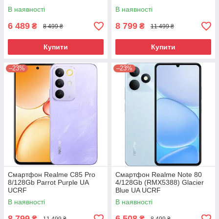
В наявності
В наявності
6 489
8 799
₴
₴
8 499 ₴
11 499 ₴
Купити
Купити
–23%
–23%
Смартфон Realme C85 Pro
Смартфон Realme Note 80
8/128Gb Parrot Purple UA
4/128Gb (RMX5388) Glacier
UCRF
Blue UA UCRF
В наявності
В наявності
8 799
6 508
₴
₴
11 499 ₴
8 499 ₴