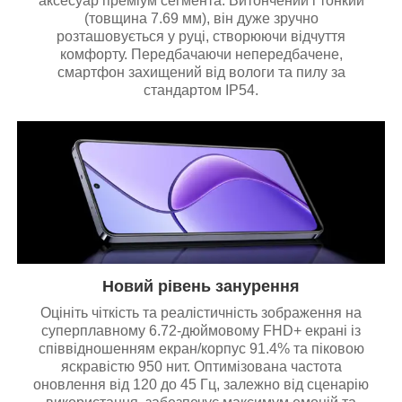
аксесуар преміум сегмента. Витончений і тонкий
(товщина 7.69 мм), він дуже зручно
розташовується у руці, створюючи відчуття
комфорту. Передбачаючи непередбачене,
смартфон захищений від вологи та пилу за
стандартом IP54.
Новий рівень занурення
Оцініть чіткість та реалістичність зображення на
суперплавному 6.72-дюймовому FHD+ екрані із
співвідношенням екран/корпус 91.4% та піковою
яскравістю 950 нит. Оптимізована частота
оновлення від 120 до 45 Гц, залежно від сценарію