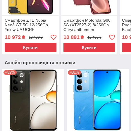
Смартфон ZTE Nubia
Смартфон Motorola G86
Смар
Neo3 GT 5G 12/256Gb
5G (XT2527-2) 8/256Gb
RugK
Yelow UA UCRF
Chrysanthemum
Blac
(PB7L0109RS) (No
10 972
10 891
10 
₴
₴
13 499 ₴
12 499 ₴
Adapter) UA UCRF
Купити
Купити
Акційні пропозиції та новинки
–32%
–31%