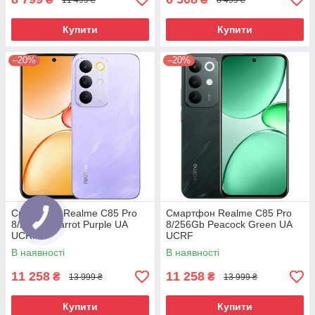
Купити
Купити
–20%
–20%
Смартфон Realme C85 Pro
Смартфон Realme C85 Pro
8/256Gb Parrot Purple UA
8/256Gb Peacock Green UA
UCRF
UCRF
В наявності
В наявності
11 258
11 258
₴
₴
13 999 ₴
13 999 ₴
Купити
Купити