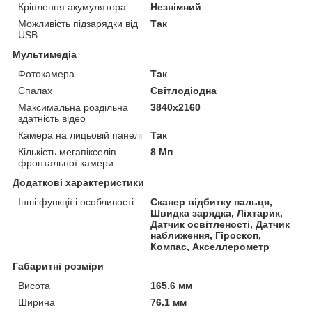
Кріплення акумулятора
Незнімний
Можливість підзарядки від
Так
USB
Мультимедіа
Фотокамера
Так
Спалах
Світлодіодна
Максимальна роздільна
3840x2160
здатність відео
Камера на лицьовій панелі
Так
Кількість мегапікселів
8 Мп
фронтальної камери
Додаткові характеристики
Інші функції і особливості
Сканер відбитку пальця,
Швидка зарядка, Ліхтарик,
Датчик освітленості, Датчик
наближення, Гіроскоп,
Компас, Акселлерометр
Габаритні розміри
Висота
165.6 мм
Ширина
76.1 мм