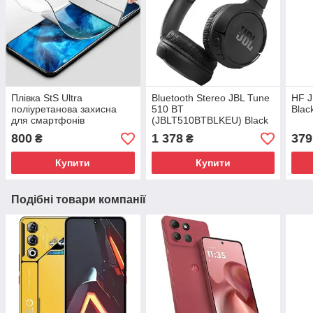
Плівка StS Ultra
Bluetooth Stereo JBL Tune
HF 
поліуретанова захисна
510 BT
Blac
для смартфонів
(JBLT510BTBLKEU) Black
UA
800
1 378
379
₴
₴
Купити
Купити
Подібні товари компанії