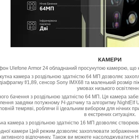
КАМЕРИ
он Ulefone Armor 24 обладнаний просунутою камерою, що н
утна камера з роздільною здатністю 64 МП дозволяє захоплю
іафрагму f/1,89, сенсор Sony IMX68 та маленький розмір пік
умовах низького освітленн
ного бачення з роздільною здатністю 64 МП. Ця камера забе
лення завдяки потужному ІЧ-датчику та алгоритму NightElf Ul
у повній темряві, роблячи її ідеальним вибором для нічних 
в екстрених ситуаціях.
на камера з роздільною здатністю 16 МП дозволяє створюват
дної камери Цей режим дозволяє захоплювати зображення 
 активного відпочинку. Також ви можете насолоджуватися H