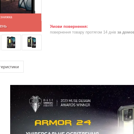
ень
повернення товару протягом 14 днів
за домо
теристики