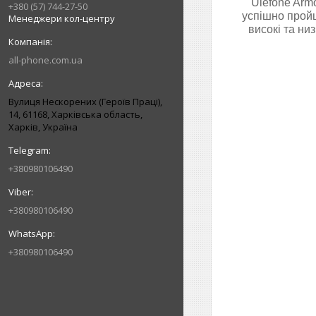
Ulefone Armo
+380 (57) 744-27-50
успішно пройш
Менеджери кол-центру
високі та ни
all-phone.com.ua
Вулиця Нескорених (Героїв Праці),
14, 61168, Харківська область,
Харків, Україна
+380980106490
+380980106490
+380980106490