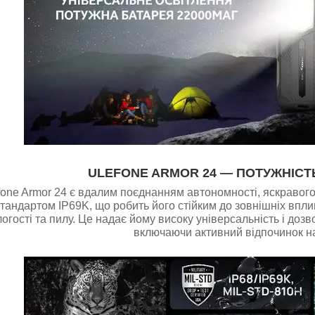
ULEFONE ARMOR 24 — ПОТУЖНІСТЬ
ne Armor 24 є вдалим поєднанням автономності, яскравого л
тандартом IP69K, що робить його стійким до зовнішніх впливі
огості та пилу. Це надає йому високу універсальність і дозв
включаючи активний відпочинок на