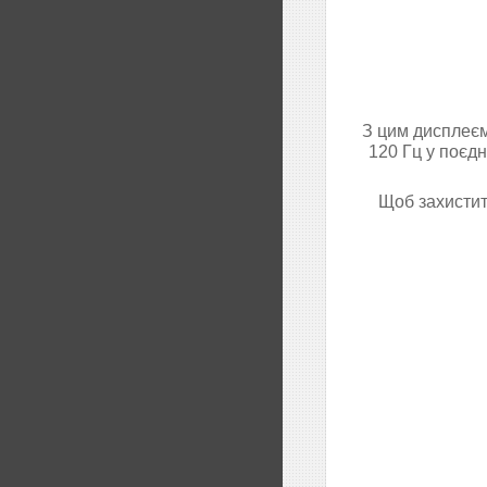
З цим дисплеєм
120 Гц у поєдн
Щоб захистити