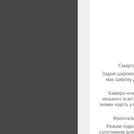
Смартф
Задня широкок
має широку д
Камера ніч
низького освіт
знімки навіть 
Фронталь
Режим підво
супутником для