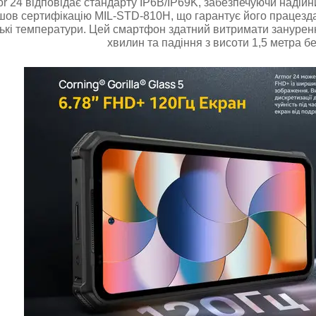
r 24 відповідає стандарту IP6B/IP69K, забезпечуючи надійний 
ов сертифікацію MIL-STD-810H, що гарантує його працезда
зькі температури. Цей смартфон здатний витримати зануренн
хвилин та падіння з висоти 1,5 метра б