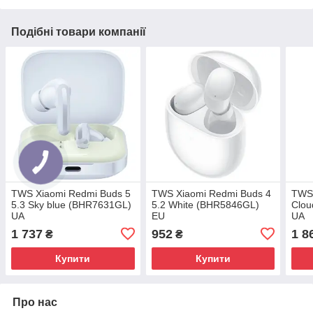
Подібні товари компанії
TWS Xiaomi Redmi Buds 5
TWS Xiaomi Redmi Buds 4
TWS 
5.3 Sky blue (BHR7631GL)
5.2 White (BHR5846GL)
Clou
UA
EU
UA
1 737
952
1 8
₴
₴
Купити
Купити
Про нас