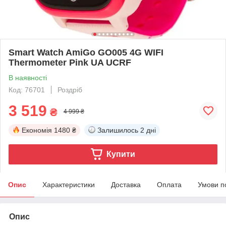
Smart Watch AmiGo GO005 4G WIFI
Thermometer Pink UA UCRF
В наявності
Код: 76701
Роздріб
3 519
₴
4 999 ₴
Економія
1480 ₴
Залишилось
2 дні
Купити
Опис
Характеристики
Доставка
Оплата
Умови п
Опис