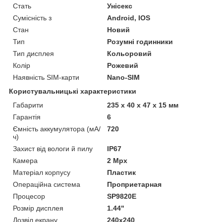
Стать
Унісекс
Сумісність з
Android, IOS
Стан
Новий
Тип
Розумні годинники
Тип дисплея
Кольоровий
Колір
Рожевий
Наявність SIM-карти
Nano-SIM
Користувальницькі характеристики
Габарити
235 х 40 х 47 х 15 мм
Гарантія
6
Ємність аккумулятора (мА/
720
ч)
Захист від вологи й пилу
IP67
Камера
2 Mpx
Матеріал корпусу
Пластик
Операційна система
Проприетарная
Процесор
SP9820E
Розмір дисплея
1.44"
Дозвіл екрану
240x240