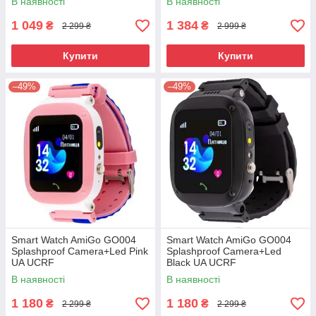
В наявності
В наявності
1 049
1 384
₴
₴
2 299 ₴
2 999 ₴
Купити
Купити
–49%
–49%
Smart Watch AmiGo GO004
Smart Watch AmiGo GO004
Splashproof Camera+Led Pink
Splashproof Camera+Led
UA UCRF
Black UA UCRF
В наявності
В наявності
1 180
1 180
₴
₴
2 299 ₴
2 299 ₴