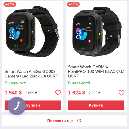
–47%
–44%
Smart Watch GARMIX
Smart Watch AmiGo GO009
PointPRO-100 WIFI BLACK UA
Camera+Led Black UA UCRF
UCRF
В наявності
В наявності
1 540
1 624
₴
₴
2 899 ₴
2 899 ₴
Купити
Купити
Показати ще