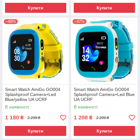
Купити
Купити
–49%
–47%
Smart Watch AmiGo GO004
Smart Watch AmiGo GO004
Splashproof Camera+Led
Splashproof Camera+Led Blue
Blue/yellow UA UCRF
UA UCRF
В наявності
В наявності
1 180
1 208
₴
₴
2 299 ₴
2 299 ₴
Купити
Купити