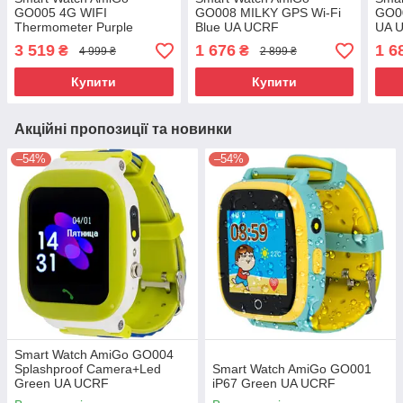
GO005 4G WIFI
GO008 MILKY GPS Wi-Fi
GO0
Thermometer Purple
Blue UA UCRF
UA 
3 519
1 676
1 6
₴
₴
4 999 ₴
2 899 ₴
Купити
Купити
Акційні пропозиції та новинки
–54%
–54%
Smart Watch AmiGo GO004
Splashproof Camera+Led
Smart Watch AmiGo GO001
Green UA UCRF
iP67 Green UA UCRF