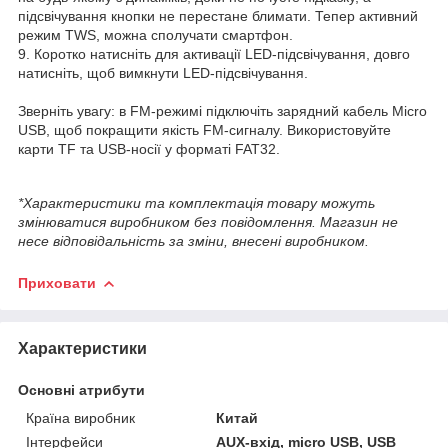
підсвічування кнопки не перестане блимати. Тепер активний
режим TWS, можна сполучати смартфон.
9. Коротко натисніть для активації LED-підсвічування, довго
натисніть, щоб вимкнути LED-підсвічування.
Зверніть увагу: в FM-режимі підключіть зарядний кабель Micro
USB, щоб покращити якість FM-сигналу. Використовуйте
карти TF та USB-носії у форматі FAT32.
*Характеристики та комплектація товару можуть
змінюватися виробником без повідомлення. Магазин не
несе відповідальність за зміни, внесені виробником.
Приховати
Характеристики
Основні атрибути
Країна виробник
Китай
Інтерфейси
AUX-вхід, micro USB, USB