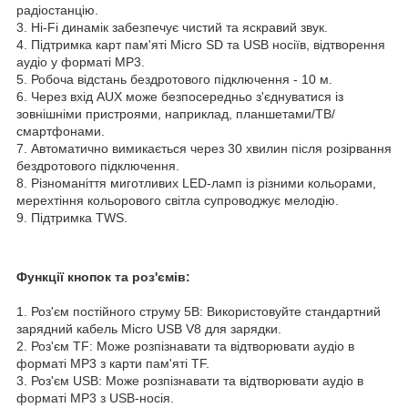
радіостанцію.
3. Hi-Fi динамік забезпечує чистий та яскравий звук.
4. Підтримка карт пам'яті Micro SD та USB носіїв, відтворення
аудіо у форматі MP3.
5. Робоча відстань бездротового підключення - 10 м.
6. Через вхід AUX може безпосередньо з'єднуватися із
зовнішніми пристроями, наприклад, планшетами/ТВ/
смартфонами.
7. Автоматично вимикається через 30 хвилин після розірвання
бездротового підключення.
8. Різноманіття миготливих LED-ламп із різними кольорами,
мерехтіння кольорового світла супроводжує мелодію.
9. Підтримка TWS.
Функції кнопок та роз'ємів:
1. Роз'єм постійного струму 5В: Використовуйте стандартний
зарядний кабель Micro USB V8 для зарядки.
2. Роз'єм TF: Може розпізнавати та відтворювати аудіо в
форматі MP3 з карти пам'яті TF.
3. Роз'єм USB: Може розпізнавати та відтворювати аудіо в
форматі MP3 з USB-носія.