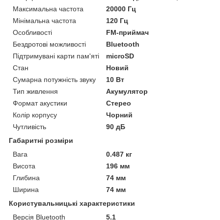
Максимальна частота
20000 Гц
Мінімальна частота
120 Гц
Особливості
FM-приймач
Бездротові можливості
Bluetooth
Підтримувані карти пам'яті
microSD
Стан
Новий
Сумарна потужність звуку
10 Вт
Тип живлення
Акумулятор
Формат акустики
Стерео
Колір корпусу
Чорний
Чутливість
90 дБ
Габаритні розміри
Вага
0.487 кг
Висота
196 мм
Глибина
74 мм
Ширина
74 мм
Користувальницькі характеристики
Версія Bluetooth
5.1