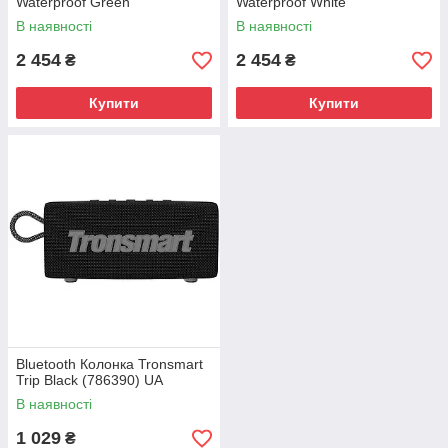
Waterproof Green
Waterproof White
(QBH4433GL) UA
(QBH4435GL) UA
В наявності
В наявності
2 454
2 454
₴
₴
Купити
Купити
Bluetooth Колонка Tronsmart
Trip Black (786390) UA
В наявності
1 029
₴