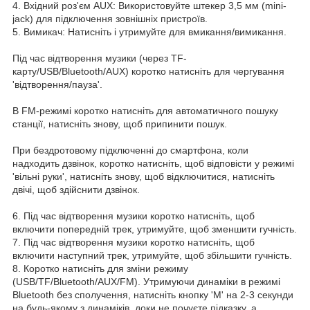
4. Вхідний роз'єм AUX: Використовуйте штекер 3,5 мм (mini-
jack) для підключення зовнішніх пристроїв.
5. Вимикач: Натисніть і утримуйте для вмикання/вимикання.
Під час відтворення музики (через TF-
карту/USB/Bluetooth/AUX) коротко натисніть для чергування
'відтворення/пауза'.
В FM-режимі коротко натисніть для автоматичного пошуку
станції, натисніть знову, щоб припинити пошук.
При бездротовому підключенні до смартфона, коли
надходить дзвінок, коротко натисніть, щоб відповісти у режимі
'вільні руки', натисніть знову, щоб відключитися, натисніть
двічі, щоб здійснити дзвінок.
6. Під час відтворення музики коротко натисніть, щоб
включити попередній трек, утримуйте, щоб зменшити гучність.
7. Під час відтворення музики коротко натисніть, щоб
включити наступний трек, утримуйте, щоб збільшити гучність.
8. Коротко натисніть для зміни режиму
(USB/TF/Bluetooth/AUX/FM). Утримуючи динаміки в режимі
Bluetooth без сполучення, натисніть кнопку 'М' на 2-3 секунди
на будь-якому з динаміків, доки не почуєте підказку, а