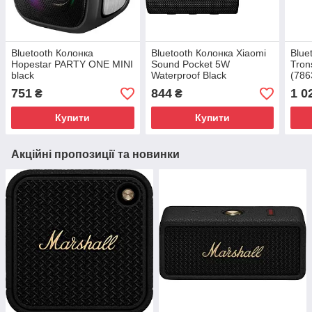
Bluetooth Колонка
Bluetooth Колонка Xiaomi
Blue
Hopestar PARTY ONE MINI
Sound Pocket 5W
Tron
black
Waterproof Black
(786
QBH4269GL UA
751
844
1 0
₴
₴
Купити
Купити
Акційні пропозиції та новинки