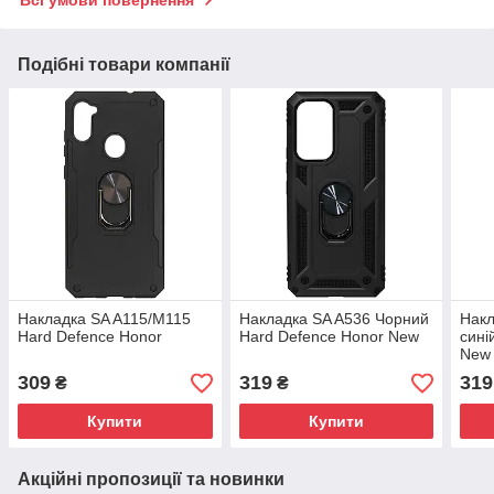
Подібні товари компанії
Накладка SA A115/M115
Накладка SA A536 Чорний
Накл
Hard Defence Honor
Hard Defence Honor New
сині
New
309
319
319
₴
₴
Купити
Купити
Акційні пропозиції та новинки