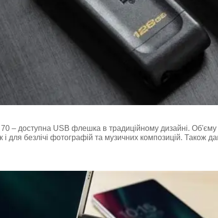
 70 – доступна USB флешка в традиційному дизайні. Об'єму
к і для безлічі фотографій та музичних композицій. Також да