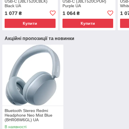
USB-C (JBLT520CBLK)
USB-C (JBLT520CPUR)
USB
Black UA
Purple UA
Whit
1 077
1 064
1 0
₴
₴
Купити
Купити
Акційні пропозиції та новинки
Bluetooth Stereo Redmi
Headphone Neo Mist Blue
(BHR08W6GL) UA
В наявності