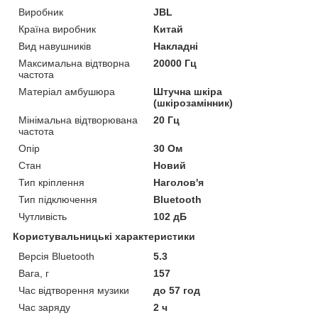
Виробник
JBL
Країна виробник
Китай
Вид навушників
Накладні
Максимальна відтворна
20000 Гц
частота
Матеріал амбушюра
Штучна шкіра
(шкірозамінник)
Мінімальна відтворювана
20 Гц
частота
Опір
30 Ом
Стан
Новий
Тип кріплення
Наголов'я
Тип підключення
Bluetooth
Чутливість
102 дБ
Користувальницькі характеристики
Версія Bluetooth
5.3
Вага, г
157
Час відтворення музики
до 57 год
Час заряду
2 ч