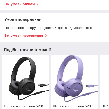
Всі умови оплати
Умови повернення
Повернення товару впродовж 14 днів за домовленістю
Всі умови повернення
Подібні товари компанії
HF Stereo JBL Tune 520C
HF Stereo JBL Tune 520C
HF S