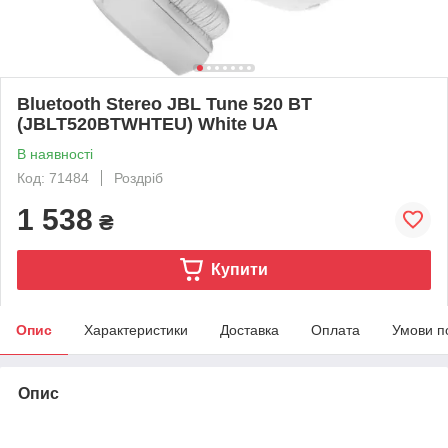
Bluetooth Stereo JBL Tune 520 BT
(JBLT520BTWHTEU) White UA
В наявності
Код: 71484
Роздріб
1 538
₴
Купити
Опис
Характеристики
Доставка
Оплата
Умови п
Опис