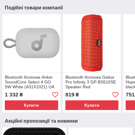
Подібні товари компанії
Bluetooth Колонка Anker
Bluetooth Колонка Gelius
Blue
SoundCore Select 4 GO
Pro Infinity 3 GP-BS510SE
Hope
5W White (A31X1021) UA
Speaker Red
blac
1 332
819
751
₴
₴
Купити
Купити
Акційні пропозиції та новинки