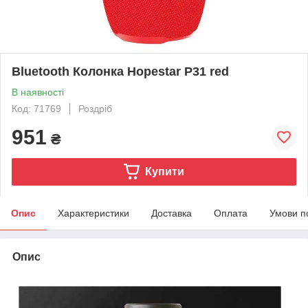
Bluetooth Колонка Hopestar P31 red
В наявності
Код: 71769
Роздріб
951
₴
Купити
Опис
Характеристики
Доставка
Оплата
Умови п
Опис