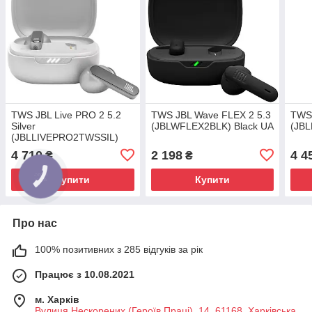
TWS JBL Live PRO 2 5.2
TWS JBL Wave FLEX 2 5.3
TWS 
Silver
(JBLWFLEX2BLK) Black UA
(JB
(JBLLIVEPRO2TWSSIL)
UA
4 710
2 198
4 4
₴
₴
Купити
Купити
Про нас
100% позитивних з 285 відгуків за рік
Працює з 10.08.2021
м. Харків
Вулиця Нескорених (Героїв Праці), 14, 61168, Харківська