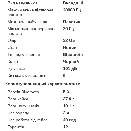
Вид навушників
Вкладиші
Максимальна відтворна
20000 Гц
частота
Матеріал амбушюра
Пластик
Мінімальна відтворювана
20 Гц
частота
Опір
32 Ом
Стан
Новий
Тип підключення
Bluetooth
Колір
Чорний
Чутливість
101 дБ
Кількість мікрофонів
6
Користувальницькі характеристики
Версія Bluetooth
5.3
Вага кейса
37.9 г
Вага навушників
10.1 г
Час заряду
2 ч
Час роботи від кейса
40 год
Гарантія
12