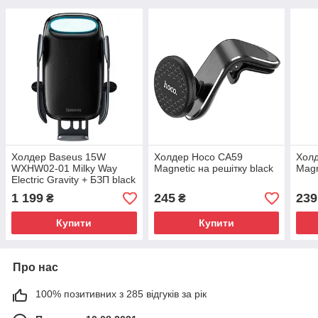
Холдер Baseus 15W
Холдер Hoco CA59
Хол
WXHW02-01 Milky Way
Magnetic на решітку black
Magn
Electric Gravity + БЗП black
1 199
245
239
₴
₴
Купити
Купити
Про нас
100% позитивних з 285 відгуків за рік