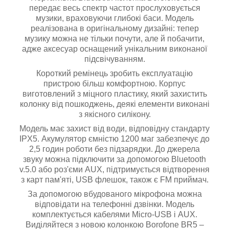
передає весь спектр частот прослуховується
музики, враховуючи глибокі баси. Модель
реалізована в оригінальному дизайні: тепер
музику можна не тільки почути, але й побачити,
адже аксесуар оснащений унікальним виконаної
підсвічуванням.
Короткий ремінець зробить експлуатацію
пристрою більш комфортною. Корпус
виготовлений з міцного пластику, який захистить
колонку від пошкоджень, деякі елементи виконані
з якісного силікону.
Модель має захист від води, відповідну стандарту
IPX5. Акумулятор ємністю 1200 маг забезпечує до
2,5 годин роботи без підзарядки. До джерела
звуку можна підключити за допомогою Bluetooth
v.5.0 або роз'єми AUX, підтримується відтворення
з карт пам'яті, USB флешок, також є FM приймач.
За допомогою вбудованого мікрофона можна
відповідати на телефонні дзвінки. Модель
комплектується кабелями Micro-USB і AUX.
Виділяйтеся з новою колонкою Borofone BR5 –