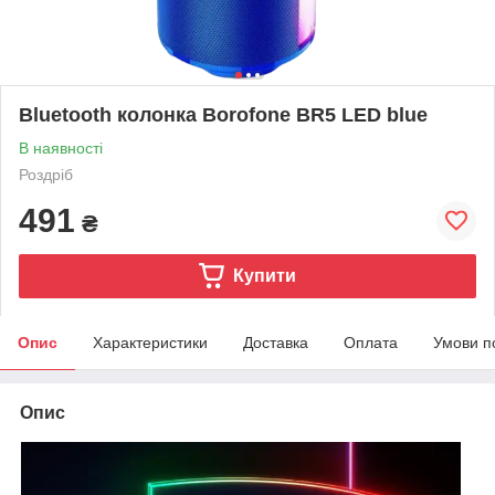
Bluetooth колонка Borofone BR5 LED blue
В наявності
Роздріб
491
₴
Купити
Опис
Характеристики
Доставка
Оплата
Умови п
Опис