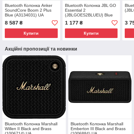
Bluetooth Колонка Anker
Bluetooth Колонка JBL GO
Blue
SoundCore Boom 2 Plus
Essential 2
(JBL
Blue (A3134031) UA
(JBLGOES2BLUEU) Blue
UA
8 587
1 177
3 7
₴
₴
Купити
Купити
Акційні пропозиції та новинки
Bluetooth Колонка Marshall
Bluetooth Колонка Marshall
Willen II Black and Brass
Emberton III Black and Brass
(1006714) UA
(1006884) UA