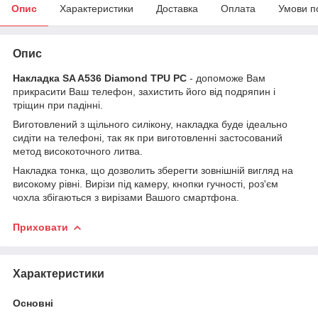
Опис
Характеристики
Доставка
Оплата
Умови п
Опис
Накладка SA A536 Diamond TPU PC
- допоможе Вам
прикрасити Ваш телефон, захистить його від подряпин і
тріщин при падінні.
Виготовлений з щільного силікону, накладка буде ідеально
сидіти на телефоні, так як при виготовленні застосований
метод високоточного литва.
Накладка тонка, що дозволить зберегти зовнішній вигляд на
високому рівні. Вирізи під камеру, кнопки гучності, роз'єм
чохла збігаються з вирізами Вашого смартфона.
Приховати
Характеристики
Основні