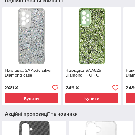
Подібні товари компанії
Накладка SA A536 silver
Накладка SA A525
Накл
Diamond case
Diamond TPU PC
Dia
249
249
249
₴
₴
Купити
Купити
Акційні пропозиції та новинки