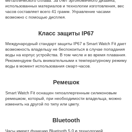
металлического сплава. За счет эргономичного дизайна,
использованных материалов и технологии изготовления, вес
часов составляет всего 41 грамм. Управление часами
возможно с помощью дисплея.
Класс защиты IP67
Международный стандарт защиты IP67 в Smart Watch Fit дает
возможность владельцу не беспокоиться в случае попадания
воды на корпус устройства. В том числе и во время плавания.
Рекомендуем быть внимательными к температурному режиму
воды в момент использования смарт-часов.
Ремешок
Smart Watch Fit оснащен гипоаллергенным силиконовым
ремешком, который, при необходимости владельца, можно
изменить на другой по типу или цвету.
Bluetooth
Часы имеют функцию Bluetooth 5.0
с
технологией