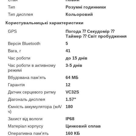
Тип
Розумні годинники
Тип дисплея
Кольоровий
Користувальницькі характеристики
GPS
Погода ⁇ Секудомір ⁇
Таймер ⁇ Світ пробудження
Версія Bluetooth
5
Вага, г
41
Час роботи
до 15 днів
Час роботи в активному
3-5 днів
режимі
Вбудована пам'ять
64 МБ
Гарантія
12
Датчик серцевого ритму
VC32S
Діагональ дисплея
1.57"
Ємність аккумулятора (мА/
180
ч)
Захист від вологи
IP68
Матеріал корпусу
Цинковий сплав
Оперативна пам'ять
160 КБ