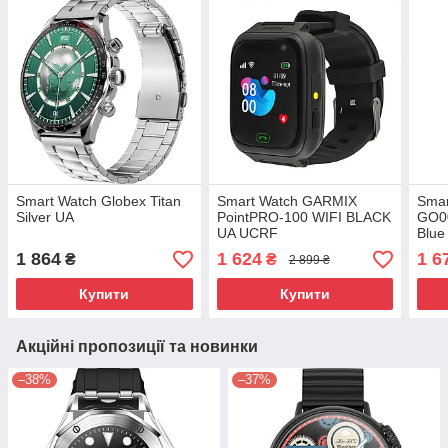
Smart Watch Globex Titan
Smart Watch GARMIX
Smar
Silver UA
PointPRO-100 WIFI BLACK
GO0
UA UCRF
Blu
1 864
1 624
1 6
₴
₴
2 899 ₴
Купити
Купити
Акційні пропозиції та новинки
–38%
–37%