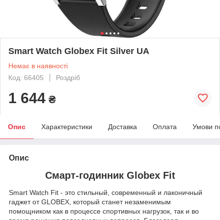
Smart Watch Globex Fit Silver UA
Немає в наявності
Код: 66405
Роздріб
1 644
₴
Опис
Характеристики
Доставка
Оплата
Умови п
Опис
Смарт-годинник Globex Fit
Smart Watch Fit - это стильный, современный и лаконичный
гаджет от GLOBEX, который станет незаменимым
помощником как в процессе спортивных нагрузок, так и во