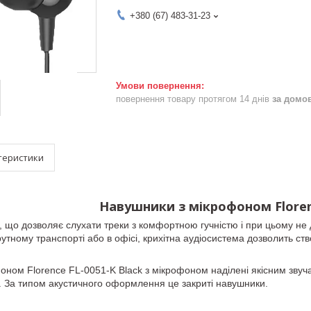
+380 (67) 483-31-23
повернення товару протягом 14 днів
за домо
теристики
Навушники з мікрофоном Floren
, що дозволяє слухати треки з комфортною гучністю і при цьому не 
утному транспорті або в офісі, крихітна аудіосистема дозволить ст
ном Florence FL-0051-K Black з мікрофоном наділені якісним звуча
х. За типом акустичного оформлення це закриті навушники.