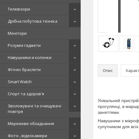
Телевізори
Дрібна побутова техніка
Монітори
Розумні гаджети
Навушники и колонки
Фітнес браслети
Опис
Харак
Smart Watch
Спорт та здоров'я
Унікальний пристрій
Зволожувачі та очищувачі
прогулянці, в маршр
повітря
заняттями.
Навушники з мікрофо
Мережеве обладнання
супутником для всі
Фото-, відеокамери