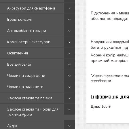
Аксесуари для смартфонів
Підключення навушни
абсолютно підходит
Ігрові консолі
Автомобільні товари
Комп'ютерні аксесуари
Навушники вакуумні 
багато рухатися під
Освітлення
Чорний колір навушн
приємний матеріал 
Все для селфі
Чохли на смартфони
*Характеристики та 
виробником.
Чохли на планшети
Інформація дл
Захисні стекла та плівки
Ціна:
165 ₴
Захисні стекла та чохли для
техніки Apple
Аудіо