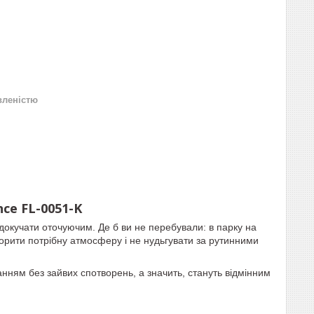
вленістю
ce FL-0051-K
докучати оточуючим. Де б ви не перебували: в парку на
ворити потрібну атмосферу і не нудьгувати за рутинними
нням без зайвих спотворень, а значить, стануть відмінним