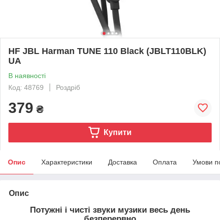
HF JBL Harman TUNE 110 Black (JBLT110BLK)
UA
В наявності
Код: 48769
Роздріб
379
₴
Купити
Опис
Характеристики
Доставка
Оплата
Умови п
Опис
Потужні і чисті звуки музики весь день
безперервно