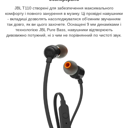
JBL T110 створені для забезпечення максимального
комфорту і повного занурення в музику. Ці провідні навушники
- вкладиші дозволять насолоджуватися об'ємним звучанням
так довго, як ви цього захочете. Оснащені 9 мм динаміками і
технологією JBL Pure Bass, навушники відтворюють
дивовижно потужний, ні з чим не порівнянний по чистоті звук.