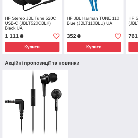
HF Stereo JBL Tune 520C
HF JBL Harman TUNE 110
HF S
USB-C (JBLT520CBLK)
Blue (JBLT110BLU) UA
(JBL
Black UA
1 111
352
761
₴
₴
Купити
Купити
Акційні пропозиції та новинки