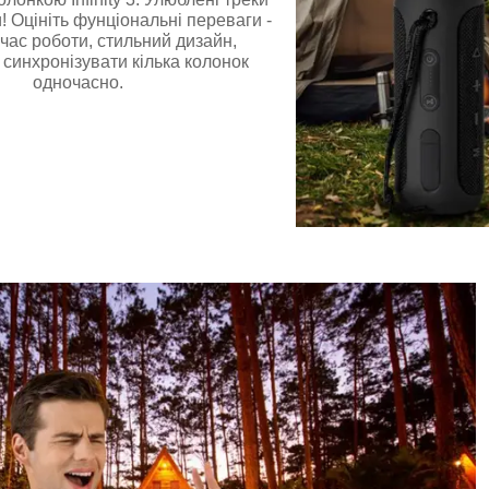
! Оцініть фунціональні переваги -
час роботи, стильний дизайн,
 синхронізувати кілька колонок
одночасно.