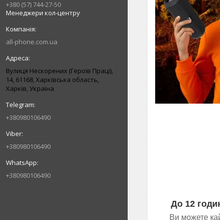
+380 (57) 744-27-50
Менеджери кол-центру
all-phone.com.ua
Вулиця Нескорених (Героїв Праці),
14, 61168, Харківська область,
Харків, Україна
+380980106490
+380980106490
+380980106490
До 12 годи
Ви можете кай