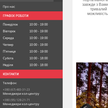
завжди з Вами
Про нас
тривалий 
можливість
ГРАФІК РОБОТИ
Понеділок
10:00
19:00
Вівторок
10:00
19:00
Середа
10:00
19:00
Четвер
10:00
19:00
Пʼятниця
10:00
19:00
Субота
10:00
18:00
Неділя
10:00
18:00
КОНТАКТИ
+380 (67) 483-31-23
Менеджери кол-центру
+380 (95) 128-21-71
Менеджери кол-центру