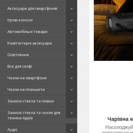
Аксесуари для смартфонів
Ігрові консолі
Автомобільні товари
Комп'ютерні аксесуари
Освітлення
Все для селфі
Чохли на смартфони
Чохли на планшети
Захисні стекла та плівки
Захисні стекла та чохли для
техніки Apple
Чарівна м
Насолоджуйт
Аудіо
портативної к