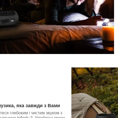
узика, яка завжди з Вами
еся глибоким і чистим звуком з
олонкою Infinity 3. Улюблені треки