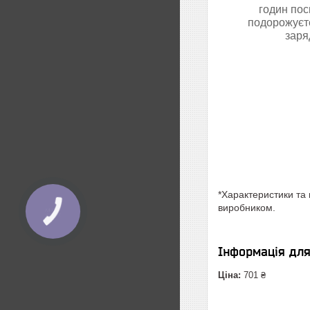
годин пос
подорожуєте
заря
*Характеристики та 
виробником.
Інформація дл
Ціна:
701 ₴