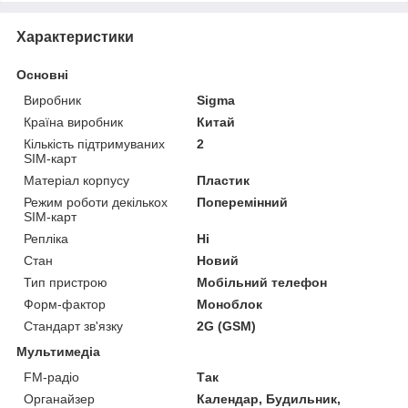
Характеристики
Основні
Виробник
Sigma
Країна виробник
Китай
Кількість підтримуваних
2
SIM-карт
Матеріал корпусу
Пластик
Режим роботи декількох
Поперемінний
SIM-карт
Репліка
Ні
Стан
Новий
Тип пристрою
Мобільний телефон
Форм-фактор
Моноблок
Стандарт зв'язку
2G (GSM)
Мультимедіа
FM-радіо
Так
Органайзер
Календар, Будильник,