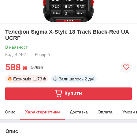
Телефон Sigma X-Style 18 Track Black-Red UA
UCRF
В наявності
Код: 42461
Роздріб
588
₴
1 761 ₴
Економія
1173 ₴
Залишилось
2 дні
Купити
Опис
Характеристики
Доставка
Оплата
Умови 
Опис