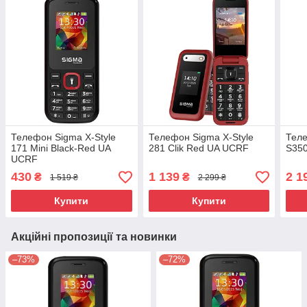
Телефон Sigma X-Style
Телефон Sigma X-Style
Теле
171 Mini Black-Red UA
281 Clik Red UA UCRF
S350
UCRF
430
1 139
2 1
₴
₴
1 519 ₴
2 299 ₴
Купити
Купити
Акційні пропозиції та новинки
–73%
–72%