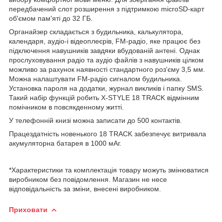
передбачений слот розширення з підтримкою microSD-карт
об'ємом пам'яті до 32 ГБ.
Органайзер складається з будильника, калькулятора,
календаря, аудіо-і відеоплеєрів, FM-радіо, яке працює без
підключення навушників завдяки вбудованій антені. Однак
прослуховування радіо та аудіо файлів з навушників цілком
можливо за рахунок наявності стандартного роз'єму 3,5 мм.
Можна налаштувати FM-радіо сигналом будильника.
Установка пароля на додатки, журнал викликів і папку SMS.
Такий набір функцій робить X-STYLE 18 TRACK відмінним
помічником в повсякденному житті.
У телефонній книзі можна записати до 500 контактів.
Працездатність новенького 18 TRACK забезпечує витривала
акумуляторна батарея в 1000 мАг.
*Характеристики та комплектація товару можуть змінюватися
виробником без повідомлення. Магазин не несе
відповідальність за зміни, внесені виробником.
Приховати