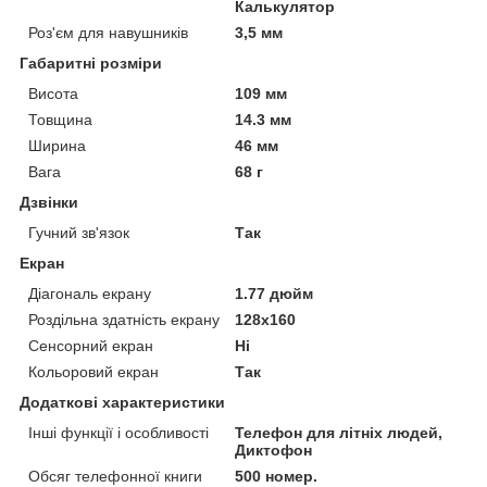
Калькулятор
Роз'єм для навушників
3,5 мм
Габаритні розміри
Висота
109 мм
Товщина
14.3 мм
Ширина
46 мм
Вага
68 г
Дзвінки
Гучний зв'язок
Так
Екран
Діагональ екрану
1.77 дюйм
Роздільна здатність екрану
128x160
Сенсорний екран
Ні
Кольоровий екран
Так
Додаткові характеристики
Інші функції і особливості
Телефон для літніх людей,
Диктофон
Обсяг телефонної книги
500 номер.