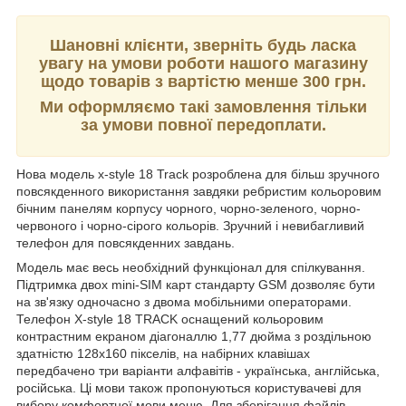
Шановні клієнти, зверніть будь ласка
увагу на умови роботи нашого магазину
щодо товарів з вартістю менше 300 грн.
Ми оформляємо такі замовлення тільки
за умови повної передоплати.
Нова модель x-style 18 Track розроблена для більш зручного
повсякденного використання завдяки ребристим кольоровим
бічним панелям корпусу чорного, чорно-зеленого, чорно-
червоного і чорно-сірого кольорів. Зручний і невибагливий
телефон для повсякденних завдань.
Модель має весь необхідний функціонал для спілкування.
Підтримка двох mini-SIM карт стандарту GSM дозволяє бути
на зв'язку одночасно з двома мобільними операторами.
Телефон X-style 18 TRACK оснащений кольоровим
контрастним екраном діагоналлю 1,77 дюйма з роздільною
здатністю 128х160 пікселів, на набірних клавішах
передбачено три варіанти алфавітів - українська, англійська,
російська. Ці мови також пропонуються користувачеві для
вибору комфортної мови меню. Для зберігання файлів