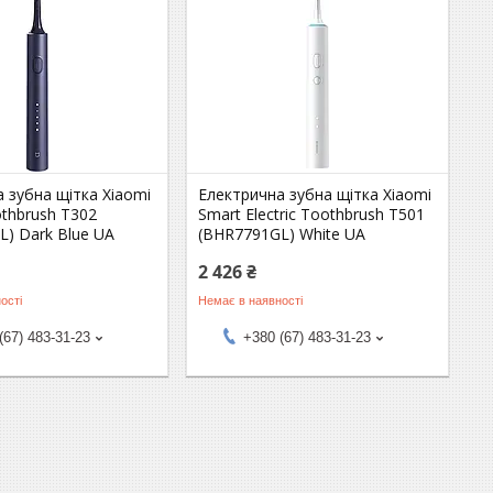
 зубна щітка Xiaomi
Електрична зубна щітка Xiaomi
oothbrush T302
Smart Electric Toothbrush T501
) Dark Blue UA
(BHR7791GL) White UA
2 426 ₴
ості
Немає в наявності
(67) 483-31-23
+380 (67) 483-31-23