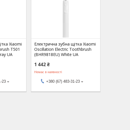
ітка Xiaomi
Електрична зубна щітка Xiaomi
hbrush T501
Oscillation Electric Toothbrush
ray UA
(BHR9818EU) White UA
1 442 ₴
Немає в наявності
1-23
+380 (67) 483-31-23