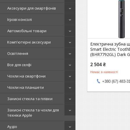
Аксесуари для смартфонів
Ігрові консолі
Автомобільні товари
Комп'ютерні аксесуари
Електрична зубна щ
Smart Electric Toot
Освітлення
(BHR7792GL) Dark G
2 504 ₴
Все для селфі
Немає в наявності
Чохли на смартфони
+380 (67) 483-3
Чохли на планшети
Захисні стекла та плівки
Захисні стекла та чохли для
техніки Apple
Аудіо