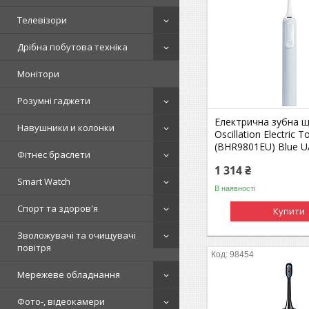
Телевізори
Дрібна побутова техніка
Монітори
Розумні гаджети
Електрична зубна щ
Навушники и колонки
Oscillation Electric 
(BHR9801EU) Blue U
Фітнес браслети
1 314 ₴
Smart Watch
В наявності
Спорт та здоров'я
Купити
Зволожувачі та очищувачі
повітря
98454
Мережеве обладнання
Фото-, відеокамери