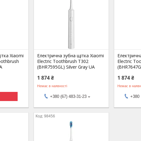
ітка Xiaomi
Електрична зубна щітка Xiaomi
Електрична
Toothbrush
Electric Toothbrush T302
Electric T
A
(BHR7595GL) Silver Gray UA
(BHR7647GL
1 874 ₴
1 874 ₴
Немає в наявності
Немає в наявн
+380 (67) 483-31-23
+380 
98456