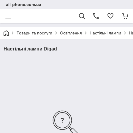
all-phone.com.ua
Товари та послуги
Освітлення
Настільні лампи
На
Настільні лампи Digad